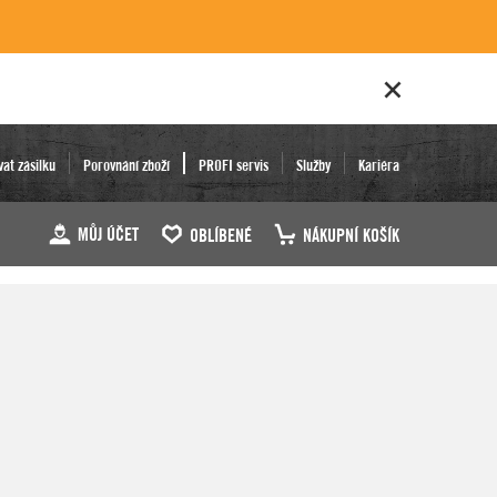
vat zásilku
Porovnání zboží
PROFI servis
Služby
Kariéra
MŮJ ÚČET
OBLÍBENÉ
NÁKUPNÍ KOŠÍK