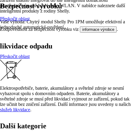
zařízení snadno integrovat do sítě inteligentní domácnosti
Bezpečnost výrobků
prostřednictvím sítě LAN nebo WLAN. V nabídce naleznete další
inteligentní produkty z rodiny Shelly.
Přeskočit oblast
Vaše výhoda: Chytrý modul Shelly Pro 1PM umožňuje efektivní a
jednoduché automatické osvětlení.
Zodpovědnost za bezpečnost výrobku viz
.
informace výrobce
likvidace odpadu
Přeskočit oblast
Elektrospotřebiče, baterie, akumulátory a světelné zdroje se nesmí
vyhazovat spolu s domovním odpadem. Baterie, akumulátory a
světelné zdroje se musí před likvidací vyjmout ze zařízení, pokud tak
lze učinit bez zničení zařízení. Další informace jsou uvedeny u našich
služeb likvidace
.
Další kategorie