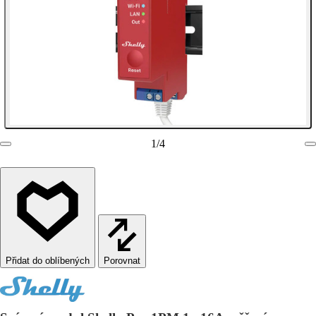
1
/
4
Porovnat