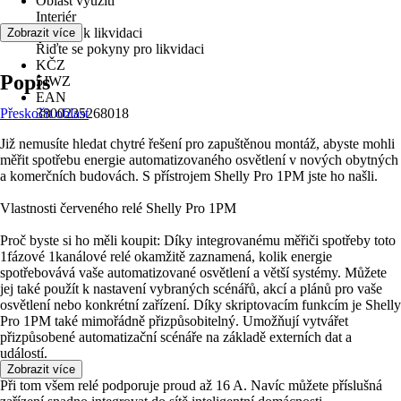
Oblast využití
Interiér
Pokyny k likvidaci
Zobrazit více
Řiďte se pokyny pro likvidaci
KČZ
Popis
5JWZ
EAN
Přeskočit oblast
3800235268018
Již nemusíte hledat chytré řešení pro zapuštěnou montáž, abyste mohli
měřit spotřebu energie automatizovaného osvětlení v nových obytných
a komerčních budovách. S přístrojem Shelly Pro 1PM jste ho našli.
Vlastnosti červeného relé Shelly Pro 1PM
Proč byste si ho měli koupit: Díky integrovanému měřiči spotřeby toto
1fázové 1kanálové relé okamžitě zaznamená, kolik energie
spotřebovává vaše automatizované osvětlení a větší systémy. Můžete
jej také použít k nastavení vybraných scénářů, akcí a plánů pro vaše
osvětlení nebo konkrétní zařízení. Díky skriptovacím funkcím je Shelly
Pro 1PM také mimořádně přizpůsobitelný. Umožňují vytvářet
přizpůsobené automatizační scénáře na základě externích dat a
událostí.
Zobrazit více
Při tom všem relé podporuje proud až 16 A. Navíc můžete příslušná