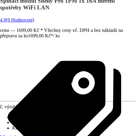
Spínací modul Shelly Pro 1PM 1x 16A měření
spotřeby WiFi LAN
4.9
(9 Hodnocení)
cenu — 1699,00 Kč * Všechny ceny vč. DPH a bez nákladů na
přepravu za ks
1699,00 Kč
*
/
ks
č. výrobku
10707159
Druh výrobku
:
Vypínač
Druh montáže
:
Podomítkové
Kód výrobku
:
Shelly_Pro_1PM