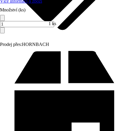
Více informací o zboží
Množství (ks)
1 ks
Prodej přes:
HORNBACH