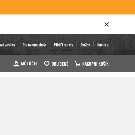
vat zásilku
Porovnání zboží
PROFI servis
Služby
Kariéra
MŮJ ÚČET
OBLÍBENÉ
NÁKUPNÍ KOŠÍK