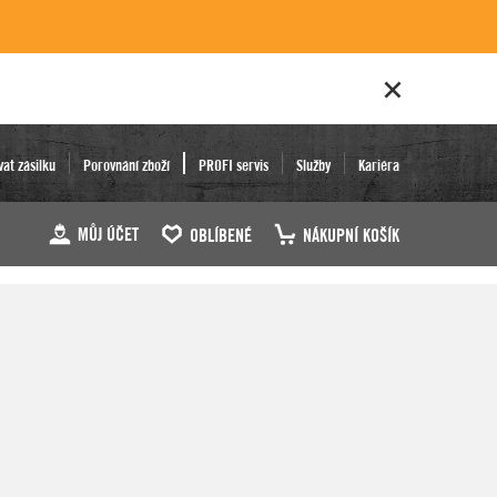
vat zásilku
Porovnání zboží
PROFI servis
Služby
Kariéra
MŮJ ÚČET
OBLÍBENÉ
NÁKUPNÍ KOŠÍK