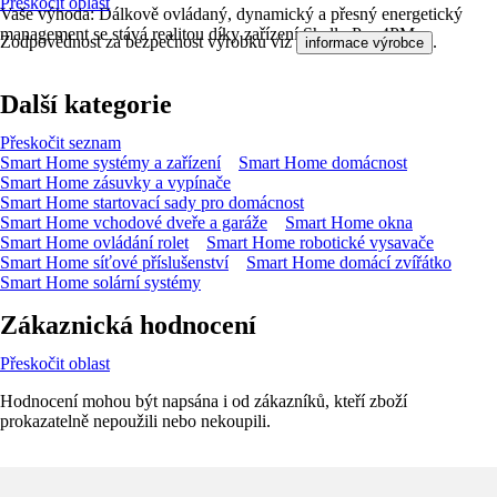
Přeskočit oblast
Vaše výhoda: Dálkově ovládaný, dynamický a přesný energetický
management se stává realitou díky zařízení Shelly Pro 4PM.
Zodpovědnost za bezpečnost výrobku viz
.
informace výrobce
Další kategorie
Přeskočit seznam
Smart Home systémy a zařízení
Smart Home domácnost
Smart Home zásuvky a vypínače
Smart Home startovací sady pro domácnost
Smart Home vchodové dveře a garáže
Smart Home okna
Smart Home ovládání rolet
Smart Home robotické vysavače
Smart Home síťové příslušenství
Smart Home domácí zvířátko
Smart Home solární systémy
Zákaznická hodnocení
Přeskočit oblast
Hodnocení mohou být napsána i od zákazníků, kteří zboží
prokazatelně nepoužili nebo nekoupili.