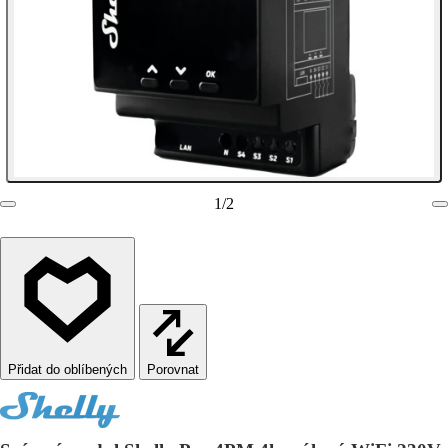
1
/
2
Porovnat