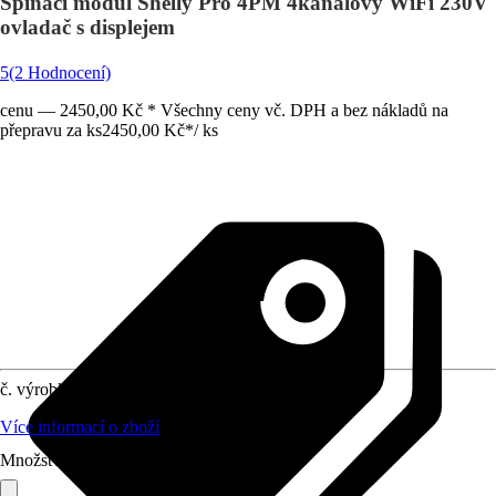
Spínací modul Shelly Pro 4PM 4kanálový WiFi 230V
ovladač s displejem
5
(2 Hodnocení)
cenu — 2450,00 Kč * Všechny ceny vč. DPH a bez nákladů na
přepravu za ks
2450,00 Kč
*
/
ks
č. výrobku
10710713
Více informací o zboží
Množství (ks)