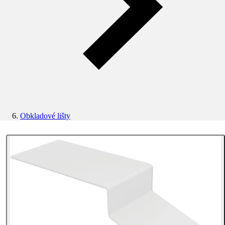
Obkladové lišty