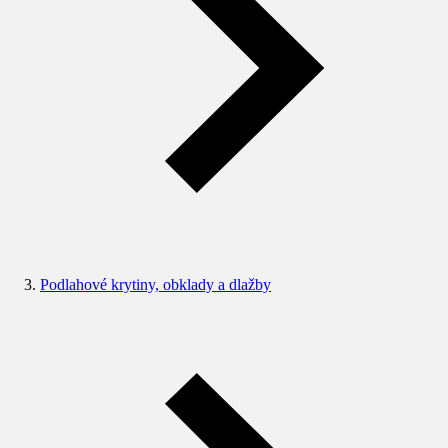
Podlahové krytiny, obklady a dlažby