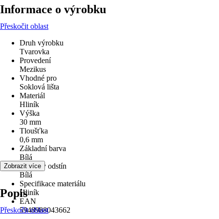
Informace o výrobku
Přeskočit oblast
Druh výrobku
Tvarovka
Provedení
Mezikus
Vhodné pro
Soklová lišta
Materiál
Hliník
Výška
30 mm
Tloušťka
0,6 mm
Základní barva
Bílá
Barevný odstín
Zobrazit více
Bílá
Specifikace materiálu
Popis
Hliník
EAN
Přeskočit oblast
5948988043662