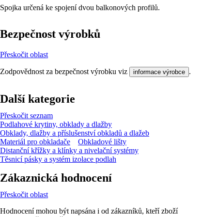
Spojka určená ke spojení dvou balkonových profilů.
Bezpečnost výrobků
Přeskočit oblast
Zodpovědnost za bezpečnost výrobku viz
.
informace výrobce
Další kategorie
Přeskočit seznam
Podlahové krytiny, obklady a dlažby
Obklady, dlažby a příslušenství obkladů a dlažeb
Materiál pro obkladače
Obkladové lišty
Distanční křížky a klínky a nivelační systémy
Těsnicí pásky a systém izolace podlah
Zákaznická hodnocení
Přeskočit oblast
Hodnocení mohou být napsána i od zákazníků, kteří zboží