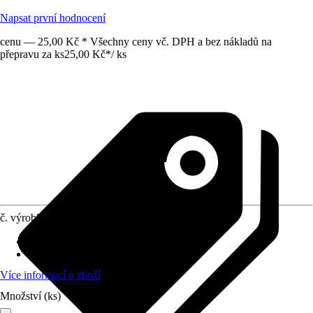
Napsat první hodnocení
cenu — 25,00 Kč * Všechny ceny vč. DPH a bez nákladů na
přepravu za ks
25,00 Kč
*
/
ks
č. výrobku
6200245
Vhodné pro
:
Soklová lišta
Materiál
:
Hliník
Více informací o zboží
Množství (ks)