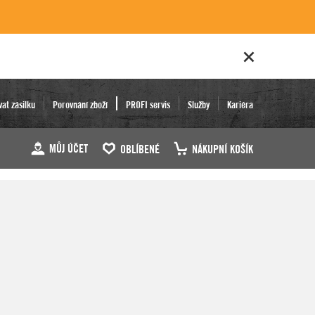
vat zásilku
Porovnání zboží
PROFI servis
Služby
Kariéra
MŮJ ÚČET
OBLÍBENÉ
NÁKUPNÍ KOŠÍK