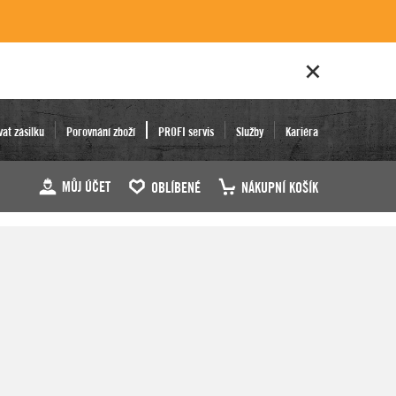
vat zásilku
Porovnání zboží
PROFI servis
Služby
Kariéra
MŮJ ÚČET
OBLÍBENÉ
NÁKUPNÍ KOŠÍK