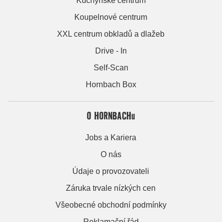
Kuchyňské centrum
Koupelnové centrum
XXL centrum obkladů a dlažeb
Drive - In
Self-Scan
Hornbach Box
O HORNBACHu
Jobs a Kariera
O nás
Údaje o provozovateli
Záruka trvale nízkých cen
Všeobecné obchodní podmínky
Reklamační řád