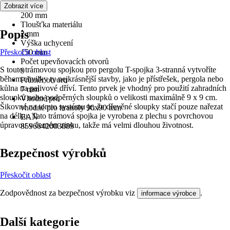
Délka
Zobrazit více
200 mm
Tloušťka materiálu
Popis
2 mm
Výška uchycení
Přeskočit oblast
150 mm
Počet upevňovacích otvorů
S touto trámovou spojkou pro pergolu T-spojka 3-stranná vytvoříte
9
během chvilky ty nejkrásnější stavby, jako je přístřešek, pergola nebo
Průměr otvoru
kůlna na palivové dříví. Tento prvek je vhodný pro použití zahradních
7 mm
sloupků nebo podpěrných sloupků o velikosti maximálně 9 x 9 cm.
Vhodné pro
Šikovné na tomto systému je, že dřevěné sloupky stačí pouze nařezat
vhodné pro hranoly 90x90 mm
na délku. Tato trámová spojka je vyrobena z plechu s povrchovou
EAN
úpravou v černém zinku, takže má velmi dlouhou životnost.
8596642003889
Bezpečnost výrobků
Přeskočit oblast
Zodpovědnost za bezpečnost výrobku viz
.
informace výrobce
Další kategorie