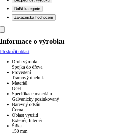
Bezpečnost výrobků
Další kategorie
Zákaznická hodnocení
Informace o výrobku
Přeskočit oblast
Druh výrobku
Spojka do dřeva
Provedení
Trámový úhelník
Materiál
Ocel
Specifikace materiálu
Galvanicky pozinkovaný
Barevný odstín
Černá
Oblast využití
Exteriér, Interiér
Šířka
150 mm