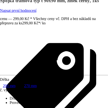
Spojka trámová typ t 90x90 mm, zinek černý, 1ks
Napsat první hodnocení
cenu — 299,00 Kč * Všechny ceny vč. DPH a bez nákladů na
přepravu za ks
299,00 Kč
*
/
ks
Délka
200 mm
270 mm
č. výrobku
12270109
Druh výrobku
:
Spojka do dřeva
Provedení
:
Trámový úhelník