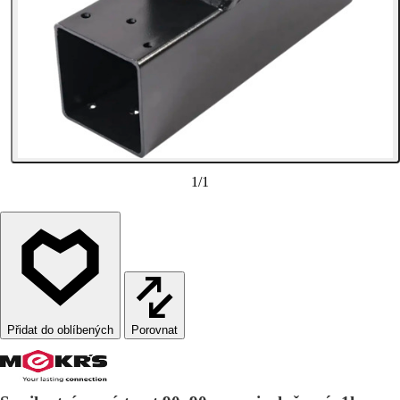
1
/
1
Porovnat