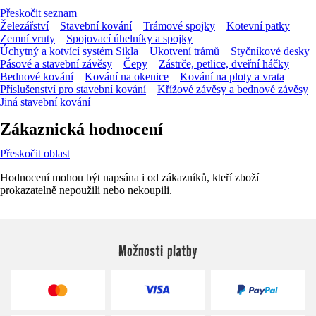
Přeskočit seznam
Železářství
Stavební kování
Trámové spojky
Kotevní patky
Zemní vruty
Spojovací úhelníky a spojky
Úchytný a kotvící systém Sikla
Ukotvení trámů
Styčníkové desky
Pásové a stavební závěsy
Čepy
Zástrče, petlice, dveřní háčky
Bednové kování
Kování na okenice
Kování na ploty a vrata
Příslušenství pro stavební kování
Křížové závěsy a bednové závěsy
Jiná stavební kování
Zákaznická hodnocení
Přeskočit oblast
Hodnocení mohou být napsána i od zákazníků, kteří zboží
prokazatelně nepoužili nebo nekoupili.
Možnosti platby