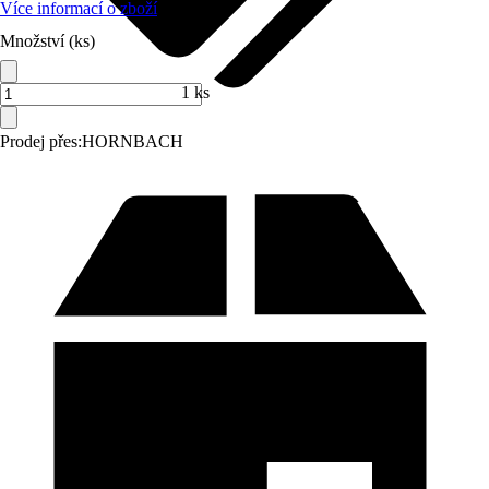
Více informací o zboží
Množství (ks)
1 ks
Prodej přes:
HORNBACH