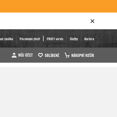
vat zásilku
Porovnání zboží
PROFI servis
Služby
Kariéra
MŮJ ÚČET
OBLÍBENÉ
NÁKUPNÍ KOŠÍK