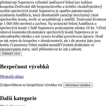
představuje Supernova výhodné nadčasové řešení pro každou
koupelnu.Doživotní slib bezporuchového a tichého choduPojezdový
systém sprchových koutů Supernova je opatřen patentovaným
systémem AntiBlock, který dlouhodobě zaručuje bezchybný chod
sprchového koutu, dveře se nezadrhávají a nekříží. Testovaná životnost
je 1 000 000 otevření a zavření. Na technické řešení AntiBlock u
sprchových koutů v řadě Supernova poskytujeme záruku 10 let. Věčná
rámová konstrukceKonstrukce sprchových koutů Supernova je ze
silnostěnného hliníku a má vysoce kvalitní povrchovou úpravu. Hodí
se tak nejen do koupelen v domácnostech, ale i do prostor jako jsou
hotely či penziony.Velmi snadná montážVýrobek dodáváme ve
smontovaném stavu, stačí přišroubovat ke zdi a utěsnit.
Zobrazit více
Bezpečnost výrobků
Přeskočit oblast
Zodpovědnost za bezpečnost výrobku viz
.
informace výrobce
Další kategorie