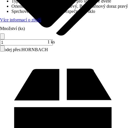
Typ sprchového koutu
:
Boční stěna pro sprchové dveře
Orientace
:
Boční stěnový doraz levý, Boční stěnový doraz pravý
Sprchové kouty sklo
:
3 mm Bezpečnostní sklo
Více informací o zboží
Množství (ks)
1 ks
Prodej přes:
HORNBACH