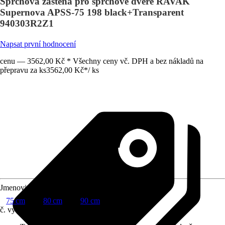
Sprchová zástěna pro sprchové dveře RAVAK
Supernova APSS-75 198 black+Transparent
940303R2Z1
Napsat první hodnocení
cenu — 3562,00 Kč * Všechny ceny vč. DPH a bez nákladů na
přepravu za ks
3562,00 Kč
*
/
ks
Jmenovitý rozměr v cm
75 cm
80 cm
90 cm
č. výrobku
10566496