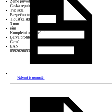
Země původu
Česká republika
Typ skla
Bezpečnostní sklo
Tloušťka skla
3 mm
rám
Kompletní orámování
Barva profilu
Černá
EAN
8592626053550
Návod k montáži