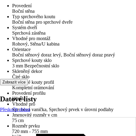
Provedení
Boční stěna
Typ sprchového koutu
Boční stěna pro sprchové dveře
Systém dveří
Sprchová zástěna
Vhodné pro montáž
Rohový, Stěna/U kabina
Orientace
Boční stěnový doraz levý, Boční stěnový doraz pravý
Sprchové kouty sklo
3 mm Bezpečnostní sklo
Skleněný dekor
Čiré sklo
Sprchové kouty profil
Zobrazit více
Kompletní orámování
Provedení profilu
Datové listy
Hliník
Vhodné pro
Přeskočit oblast
Sprchová vanička, Sprchový prvek v úrovni podlahy
Jmenovitý rozměr v cm
75 cm
Rozměr prvku
720 mm - 755 mm