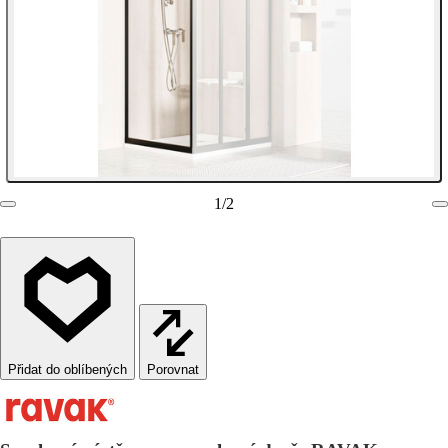
1
/
2
Porovnat