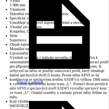
Výška
1 980 mm
Vlastnosti
Skleněná vrstva odpuzujující nečistoty
Specifické vlastnosti
Umožňuje prostorově úsporné zavírání a otevírání
Vhodné pro prostory
Koupelna, Oblast wellness
Série
Supernova
Obsah balení
Montážní materiál, Návod k montáži, Záruční list
Upozornění
Výrobek se skládá z jednoho pevného dílu a není určen k
samostatnému použití. Součástí balení je rohový spojovací profil
pro připojení ke sprchovým dveřím či sprchovému koutu. K
uchycení na stěnu se použije ustavovací profil, který obsahuje
balení sprchových dveří či koutu. Pevná stěna APSS se dá
kombinovat se sprchovými dveřmi ASDP3 (s výškou 1980 mm)
Návod k montáži
k vytvoření sprchového koutu tvaru „L“. Pomocí dvou pevných
stěn APSS a sprchových dveří ASDP3 vytvoříte sprchový kout
ve tvaru „U“. Ostatní rozměry a varianty pevné stěny řešíme na
míru.
Kód výrobku
940303R2Z1