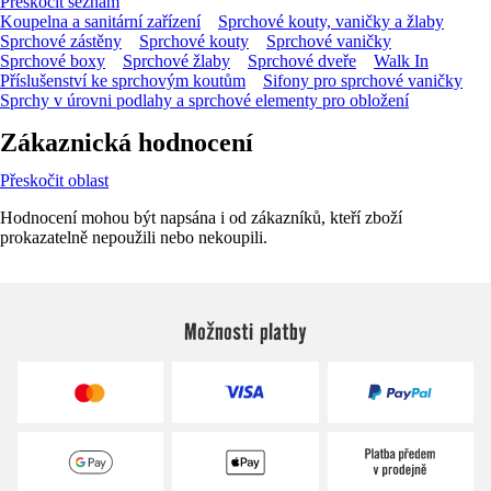
Přeskočit seznam
Koupelna a sanitární zařízení
Sprchové kouty, vaničky a žlaby
Sprchové zástěny
Sprchové kouty
Sprchové vaničky
Sprchové boxy
Sprchové žlaby
Sprchové dveře
Walk In
Příslušenství ke sprchovým koutům
Sifony pro sprchové vaničky
Sprchy v úrovni podlahy a sprchové elementy pro obložení
Zákaznická hodnocení
Přeskočit oblast
Hodnocení mohou být napsána i od zákazníků, kteří zboží
prokazatelně nepoužili nebo nekoupili.
Možnosti platby