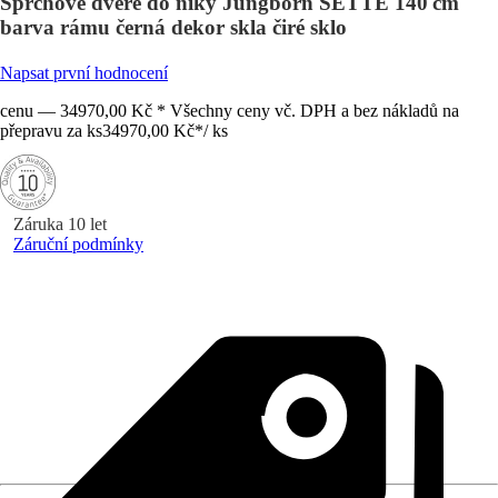
Sprchové dveře do niky Jungborn SETTE 140 cm
barva rámu černá dekor skla čiré sklo
Napsat první hodnocení
cenu — 34970,00 Kč * Všechny ceny vč. DPH a bez nákladů na
přepravu za ks
34970,00 Kč
*
/
ks
Záruka 10 let
Záruční podmínky