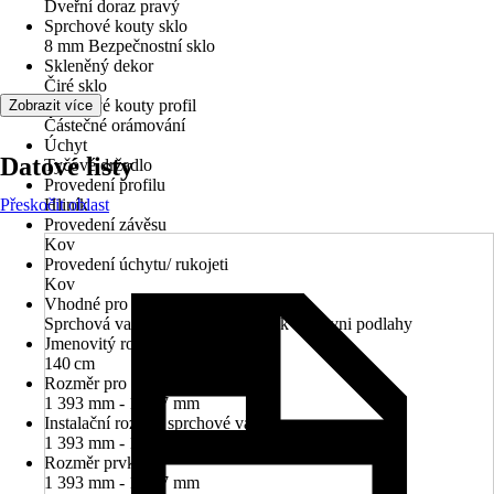
Dveřní doraz pravý
Sprchové kouty sklo
8 mm Bezpečnostní sklo
Skleněný dekor
Čiré sklo
Sprchové kouty profil
Zobrazit více
Částečné orámování
Úchyt
Datové listy
Tyčové držadlo
Provedení profilu
Přeskočit oblast
Hliník
Provedení závěsu
Kov
Provedení úchytu/ rukojeti
Kov
Vhodné pro
Sprchová vanička, Sprchový prvek v úrovni podlahy
Jmenovitý rozměr v cm
140 cm
Rozměr pro instalaci do niky
1 393 mm - 1 407 mm
Instalační rozměr sprchové vaničky
1 393 mm - 1 407 mm
Rozměr prvku
1 393 mm - 1 407 mm