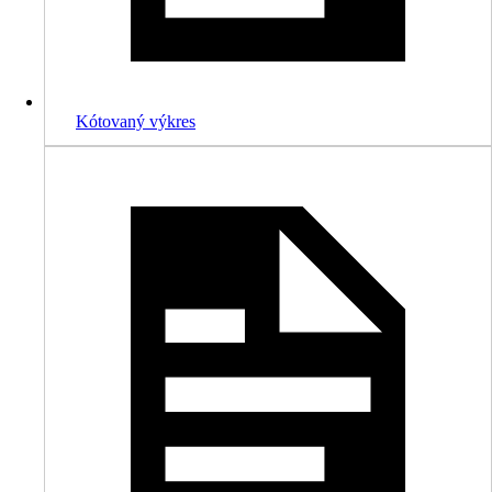
Kótovaný výkres