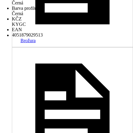
Černá
Barva profilu
Černá
KČZ
KYGC
EAN
4051879029513
Brožura