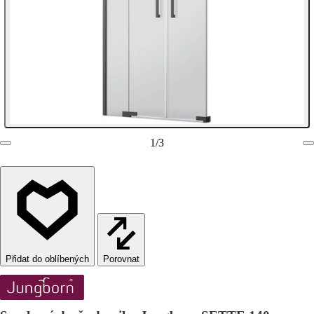
1
/
3
Porovnat