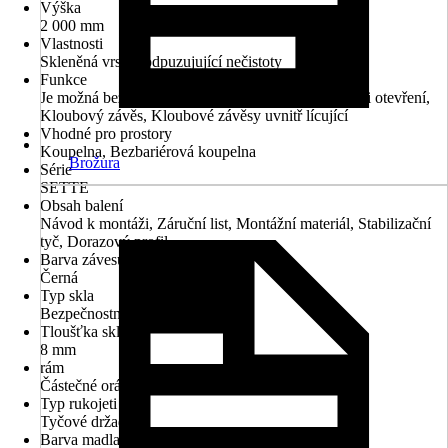
Výška
2 000 mm
Vlastnosti
Skleněná vrstva odpuzujující nečistoty
Funkce
Je možná bezbariérová montáž, Přizvednutí dveří při otevření,
Kloubový závěs, Kloubové závěsy uvnitř lícující
Vhodné pro prostory
Koupelna, Bezbariérová koupelna
Brožura
Série
SETTE
Obsah balení
Návod k montáži, Záruční list, Montážní materiál, Stabilizační
tyč, Dorazový profil
Barva závesu
Černá
Typ skla
Bezpečnostní sklo
Tloušťka skla
8 mm
rám
Částečné orámování
Typ rukojeti
Tyčové držadlo
Barva madla