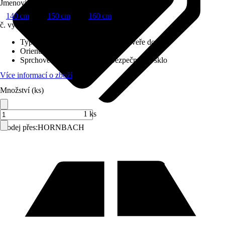
Jmenovitý rozměr v cm
140 cm
150 cm
160 cm
č. výrobku
10605878
Typ sprchového koutu
:
Sprchové dveře do niky
Orientace
:
Dveřní doraz pravý
Sprchové kouty sklo
:
8 mm Bezpečnostní sklo
Více informací o zboží
Množství (ks)
1 ks
Prodej přes:
HORNBACH