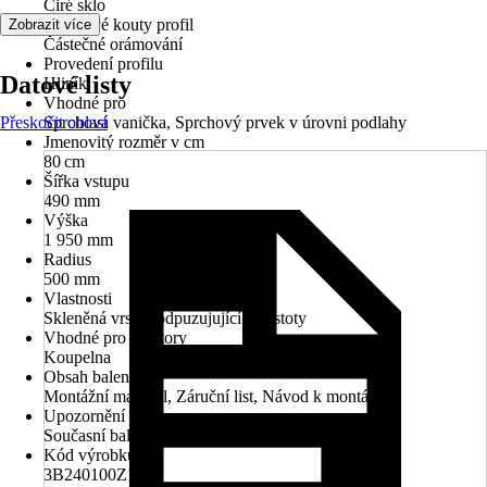
Čiré sklo
Sprchové kouty profil
Zobrazit více
Částečné orámování
Provedení profilu
Datové listy
Hliník
Vhodné pro
Přeskočit oblast
Sprchová vanička, Sprchový prvek v úrovni podlahy
Jmenovitý rozměr v cm
80 cm
Šířka vstupu
490 mm
Výška
1 950 mm
Radius
500 mm
Vlastnosti
Skleněná vrstva odpuzujující nečistoty
Vhodné pro prostory
Koupelna
Obsah balení
Montážní materiál, Záruční list, Návod k montáži
Upozornění
Současní balení není sprchová vanička a sifon
Kód výrobku
3B240100Z1