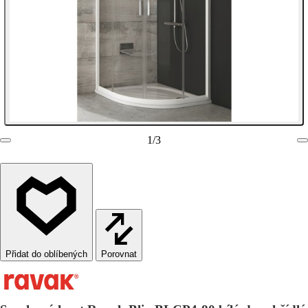
1
/
3
Porovnat