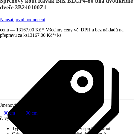
Sprchový kout Ravak Blix BLCP4-80 bílá dvoukřídlé
dveře 3B240100Z1
Napsat první hodnocení
cenu — 13167,00 Kč * Všechny ceny vč. DPH a bez nákladů na
přepravu za ks
13167,00 Kč
*
/
ks
Jmenovitý rozměr v cm
80 cm
90 cm
č. výrobku
5953983
Typ sprchového koutu
:
Čtvrtkruhový sprchový kout
Orientace
:
Dveřní doraz levý, Dveřní doraz pravý