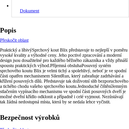
Dokument
Popis
Přeskočit oblast
Praktický a líbivýSprchový kout Blix představuje to nejlepší v poměru
vysoké kvality a výhodné ceny. Jeho poctivé zpracování a moderní
design jsou dosažitelné pro každého běžného zákazníka a vždy přináší
spoustu praktických výhod.Příjemná obsluhaPosuvný systém
sprchového koutu Blix je velmi tichý a spolehlivý, neboť je ve spodní
části opatřen mechanismem SilentRun, který zabraňuje zadrhávání a
křížení posuvných dílů. Představuje tak doživotní slib bezporuchového
a tichého chodu vašeho sprchového koutu.Jednoduché čištěníJemným
stlačením vypínacího mechanismu ve spodní části posuvných dveří je
možné dveřní křídlo odklonit a případně i celé vyjmout. Nezůstávají
tak žádná nedostupná místa, která by se nedala lehce vyčistit.
Bezpečnost výrobků