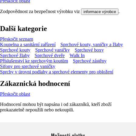
Přeskočit oblast
Zodpovědnost za bezpečnost výrobku viz
.
informace výrobce
Další kategorie
Přeskočit seznam
Koupelna a sanitární zařízení
Sprchové kouty, vaničky a žlaby
Sprchové kouty
Sprchové vaničky
Sprchové boxy
Sprchové žlaby
Sprchové dveře
Walk In
Příslušenství ke sprchovým koutům
Sprchové zástěny
Sifony pro sprchové vaničky
Sprchy v úrovni podlahy a sprchové elementy pro obložení
Zákaznická hodnocení
Přeskočit oblast
Hodnocení mohou být napsána i od zákazníků, kteří zboží
prokazatelně nepoužili nebo nekoupili.
Možnosti platby