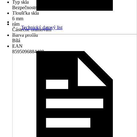
Typ skla
Bezpečnostní sklo
Tloušťka skla
6 mm
rám
Technický datový list
Částečné orámování
Barva profilu
Bílá
EAN
8595096884488