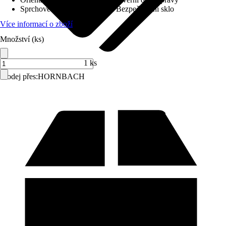
Sprchové kouty sklo
:
6.0 mm Bezpečnostní sklo
Více informací o zboží
Množství (ks)
1 ks
Prodej přes:
HORNBACH