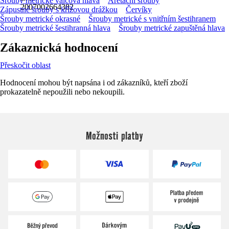
Šrouby metrické válcová hlava
Aretační šrouby
2007002664382
Zápustné šrouby s křížovou drážkou
Červíky
Šrouby metrické okrasné
Šrouby metrické s vnitřním šestihranem
Šrouby metrické šestihranná hlava
Šrouby metrické zapuštěná hlava
Zákaznická hodnocení
Přeskočit oblast
Hodnocení mohou být napsána i od zákazníků, kteří zboží
prokazatelně nepoužili nebo nekoupili.
Možnosti platby