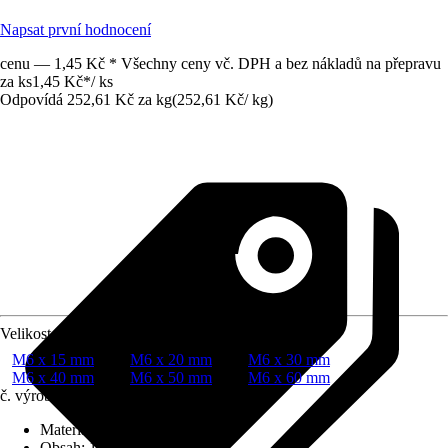
Napsat první hodnocení
cenu — 1,45 Kč * Všechny ceny vč. DPH a bez nákladů na přepravu
za ks
1,45 Kč
*
/
ks
Odpovídá 252,61 Kč za kg
(
252,61 Kč
/
kg
)
Velikost
M6 x 15 mm
M6 x 20 mm
M6 x 30 mm
M6 x 40 mm
M6 x 50 mm
M6 x 60 mm
č. výrobku
7750463
Materiál
:
Ocel
Obsah
:
1 Kus