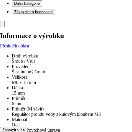
Další kategorie
Zákaznická hodnocení
Informace o výrobku
Přeskočit oblast
Druh výrobku
Šroub / Vrut
Provedení
Šestihranný šroub
Velikost
M6 x 15 mm
Délka
15 mm
Průměr
6 mm
Průměr (M závit)
Regulátor proudu vody s kulovým kloubem M6
Materiál
Ocel
Povrch/Povrchová úprava
Zobrazit více