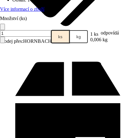
Více informací o zboží
Množství (ks)
odpovídá
1 ks
ks
kg
0,006 kg
Prodej přes:
HORNBACH