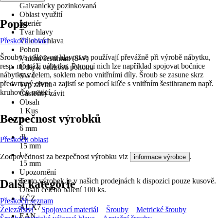
Galvanicky pozinkovaná
Oblast využití
Popis
Interiér
Tvar hlavy
Přeskočit oblast
Válcová hlava
Pohon
Šrouby s válcovou hlavou se používají převážně při výrobě nábytku,
Vnitřní šestihran (SW)
resp. montáži nábytku. Pomocí nich lze například spojovat bočnice
Údaj k velikosti pohonu
nábytku s čelem, soklem nebo vnitřními díly. Šroub se zasune skrz
SW4
předvrtaný otvor a zajistí se pomocí klíče s vnitřním šestihranem např.
Typ závitu
kruhovou maticí.
Částečný závit
Obsah
1 Kus
Bezpečnost výrobků
d
6 mm
dk
Přeskočit oblast
15 mm
l
Zodpovědnost za bezpečnost výrobku viz
.
informace výrobce
15 mm
Upozornění
Tento výrobek je v našich prodejnách k dispozici pouze kusově.
Další kategorie
Obsah celého balení 100 ks.
KČZ
Přeskočit seznam
AUX7
Železářství
Spojovací materiál
Šrouby
Metrické šrouby
EAN