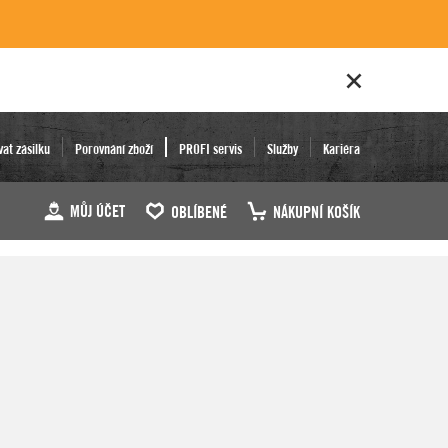
vat zásilku
Porovnání zboží
PROFI servis
Služby
Kariéra
MŮJ ÚČET
OBLÍBENÉ
NÁKUPNÍ KOŠÍK