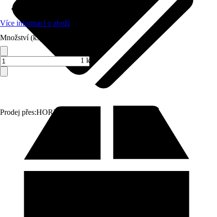
Druh výrobku
:
Rovnací lať
Více informací o zboží
Množství (ks)
1 ks
Prodej přes:
HORNBACH