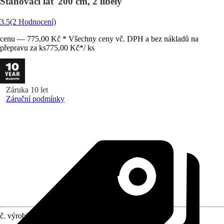
Stahovací lať 200 cm, 2 libely
3.5
(2 Hodnocení)
cenu — 775,00 Kč * Všechny ceny vč. DPH a bez nákladů na
přepravu za ks
775,00 Kč
*
/
ks
Záruka 10 let
Záruční podmínky
č. výrobku
10259526