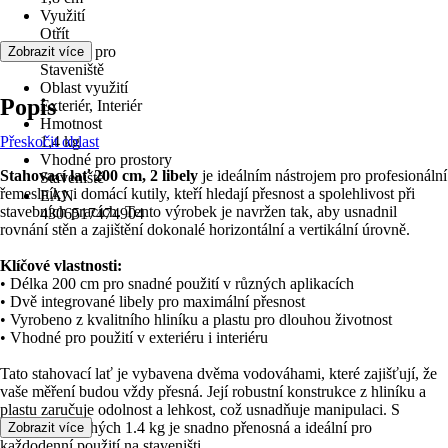
Využití
Otřít
Vhodné pro
Zobrazit více
Staveniště
Oblast využití
Popis
Exteriér, Interiér
Hmotnost
Přeskočit oblast
1,4 kg
Vhodné pro prostory
Stahovací lať 200 cm, 2 libely
je ideálním nástrojem pro profesionální
Staveniště
řemeslníky i domácí kutily, kteří hledají přesnost a spolehlivost při
EAN
stavebních pracích. Tento výrobek je navržen tak, aby usnadnil
4306517474904
rovnání stěn a zajištění dokonalé horizontální a vertikální úrovně.
Klíčové vlastnosti:
• Délka 200 cm pro snadné použití v různých aplikacích
• Dvě integrované libely pro maximální přesnost
• Vyrobeno z kvalitního hliníku a plastu pro dlouhou životnost
• Vhodné pro použití v exteriéru i interiéru
Tato stahovací lať je vybavena dvěma vodováhami, které zajišťují, že
vaše měření budou vždy přesná. Její robustní konstrukce z hliníku a
plastu zaručuje odolnost a lehkost, což usnadňuje manipulaci. S
hmotností pouhých 1.4 kg je snadno přenosná a ideální pro
Zobrazit více
každodenní použití na staveništi.