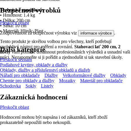
Bezpečnost výrobků
Technická specifikace:
• Hmotnost: 1.4 kg
• Délka: 200 cm
Přeskočit oblast
• Šířka: 10 cm
• Materiál: Hliník; Plast
Zodpovědnost za bezpečnost výrobku viz
.
informace výrobce
Tento produkt je skvělou volbou pro všechny, kteří potřebují
spolehlivý nástroj pro měření a rovnání.
Stahovací lať 200 cm, 2
Další kategorie
libely
vám pomůže dosáhnout profesionálních výsledků a usnadní vaši
práci. Nezapomeňte si ji pořídit a zjednodušit si tak stavební úkoly.
Přeskočit seznam
Podlahové krytiny, obklady a dlažby
Obklady, dlažby a příslušenství obkladů a dlažeb
Nářadí pro obkladače
Dlažby
Velkoformátové dlažby
Obklady
Chemie pro obklady a dlažby
Mozaiky
Materiál pro obkladače
Schodovka
Sokly
Listely
Zákaznická hodnocení
Přeskočit oblast
Hodnocení mohou být napsána i od zákazníků, kteří zboží
prokazatelně nepoužili nebo nekoupili.