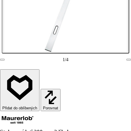
1
/
4
Porovnat