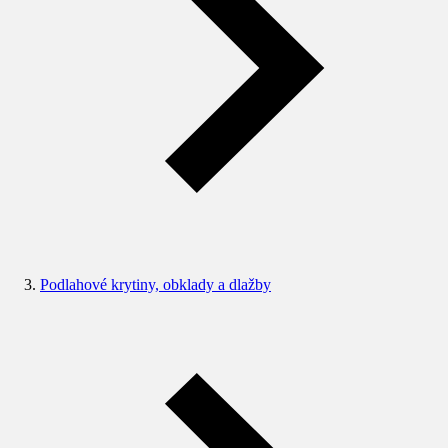
Podlahové krytiny, obklady a dlažby