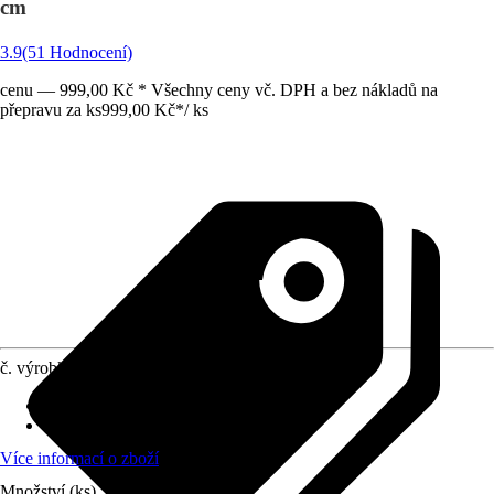
cm
3.9
(51 Hodnocení)
cenu — 999,00 Kč * Všechny ceny vč. DPH a bez nákladů na
přepravu za ks
999,00 Kč
*
/
ks
č. výrobku
6201951
Základní barva
:
Šedá
Materiál
:
Polyester (PES)
Více informací o zboží
Množství (ks)