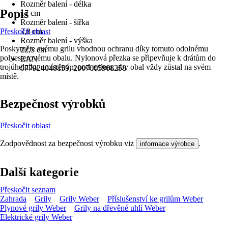
Rozměr balení - délka
Popis
17 cm
Rozměr balení - šířka
Přeskočit oblast
3,8 cm
Rozměr balení - výška
Poskytněte svému grilu vhodnou ochranu díky tomuto odolnému
22,5 cm
polyesterovému obalu. Nylonová přezka se připevňuje k drátům do
EAN
trojúhelníku umístěným pod grilem, aby obal vždy zůstal na svém
077924048159, 2007005968258
místě.
Bezpečnost výrobků
Přeskočit oblast
Zodpovědnost za bezpečnost výrobku viz
.
informace výrobce
Další kategorie
Přeskočit seznam
Zahrada
Grily
Grily Weber
Příslušenství ke grilům Weber
Plynové grily Weber
Grily na dřevěné uhlí Weber
Elektrické grily Weber