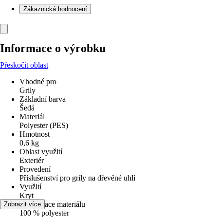
Zákaznická hodnocení
Informace o výrobku
Přeskočit oblast
Vhodné pro
Grily
Základní barva
Šedá
Materiál
Polyester (PES)
Hmotnost
0,6 kg
Oblast využití
Exteriér
Provedení
Příslušenství pro grily na dřevěné uhlí
Využití
Kryt
Specifikace materiálu
Zobrazit více
100 % polyester