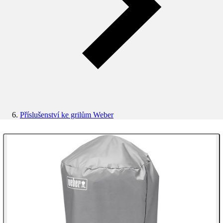
Příslušenství ke grilům Weber