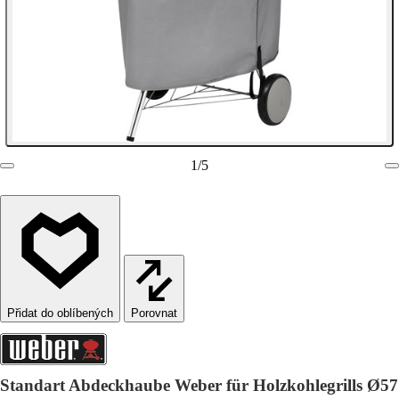
1
/
5
Porovnat
Standart Abdeckhaube Weber für Holzkohlegrills Ø57