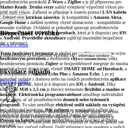
prostřednictvím protokolů
Z-Wave
a
ZigBee
a je již připravena pro
Matter-Ready
.
Druhá verze
nabízí vylepšený výpočetní výkon pro
ještě lepší výkon. Zařízení se připojuje k routeru pomocí
LAN kabelu
a vyžaduje
elektrickou zásuvku
. Je kompatibilní s
Amazon Alexa
,
Zobrazit více
Google Home
a dalšími systémy chytré domácnosti – kompatibilita se
neustále rozšiřuje. Ovládání se pohodlně spravuje prostřednictvím
Bezpečnost výrobků
aplikace SMART HOME by hornbach
, která je k dispozici pro
iOS
a
Android
.
Pravidelné aktualizace
zajišťují maximální bezpečnost
dat a informací.
Přeskočit oblast
Tento bezdrátový termostat
je ideální pro
radiátory
a zaujme svým
Zodpovědnost za bezpečnost výrobku viz
.
informace výrobce
bezdrátovým provozem
a možnostmi
chytré domácnosti
. Díky
bezdrátovému protokolu
Zigbee
se bezproblémově integruje do mnoha
systémů chytré domácnosti, včetně
SMART HOME od Hornbach
, a
likvidace odpadu
je kompatibilní s
Amazon Echo Plus
a
Amazon Echo
. Lze jej
pohodlně ovládat z domova nebo na cestách prostřednictvím
aplikace
Přeskočit oblast
SMART HOME
, která je k dispozici pro
iOS
a
Android
. Díky
konektoru
M30 x 1,5 cm
je hlavice termostatu
flexibilní a snadno se
instaluje
.
Elektronická programovatelnost
umožňuje individuální
topné plány, ať už prostřednictvím
denních nebo týdenních
programů
. To vám umožňuje
efektivně snížit náklady na vytápění
bez obětování komfortu.
Bílé zařízení
se nenápadně začlení do
Elektrospotřebiče, baterie, akumulátory a světelné zdroje se nesmí
jakéhokoli designu místnosti a stylově doplní stávající interiéry.
vyhazovat spolu s domovním odpadem. Baterie, akumulátory a
Provoz na baterie
zajišťuje nepřetržitou funkčnost bez složitého
světelné zdroje se musí před likvidací vyjmout ze zařízení, pokud tak
zapojení.
lze učinit bez zničení zařízení. Další informace jsou uvedeny u našich