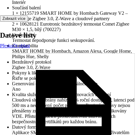
Interiér
Součástí balení
1 × 12155719 SMART HOME by Hornbach Gateway V2 –
podporuje Zigbee 3.0, Z-Wave a cloudové partnery
Zobrazit více
2 × 10628121 Eurotronic bezdrátový termostat Comet Zigbee
M30 × 1,5, bílý (700227)
Datové listy
Upozornění
Termostat nepodporuje funkci seskupování.
Přeskočit oblast
Kompatibilita
SMART HOME by Hornbach, Amazon Alexa, Google Home,
Philips Hue, Shelly
Bezdrátový protokol
Zigbee 3.0, Z-Wave
Pokyny k likvidaci
Řiďte se pokyny pro likvidaci
Generování dat kontinuálně a v reálném čase
Ano
Kvalita služeb aplikačních programovacích rozhraní
Cloudová služba brány nabízí 98% roční dostupnost, latenci pod
500 ms a neomezený počet pokusů o připojení. Zprávy nejsou
přenášeny znovu. Brána, cloud a aplikace jsou certifikovány
VDE. Přístup je udělen prostřednictvím individuálních
bezpečnostních certifikátů pro každou bránu.
Datový formát
Aplikace SMART HOME by hornbach poskytuje uživatelům