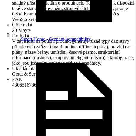
snadný přístup k datům o produktech. Tato data jsou k dispozici
také ve standardizovaném, strojově čitelném formátu, jako je
CSV. Komunikace mezi bránou a cloudem probíhá přes
WebSocket (JSON).
Objem dat
20 Mbyte
Druh dat
Smart Home - Seznam kompatibility
V závislosti na použití produkt generuje různé typy dat: stavy
připojených zařízení (např. online, offline, teplota), pravidla a
plány, název brány, umístění, časové pásmo, strukturální
informace (místnosti, skupiny, inteligentní režim) a konfigurace,
jako jsou jednotky teploty a rádiové standardy.
Ukládání dat
Gerät & Server
EAN
4306516786688