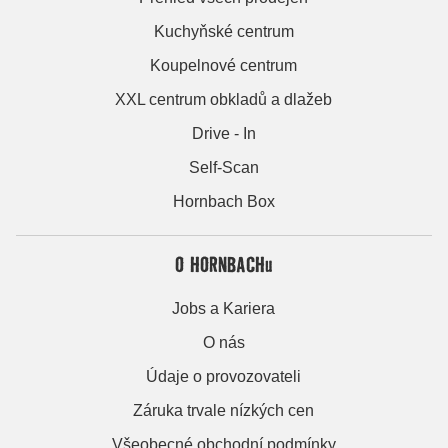
Kuchyňské centrum
Koupelnové centrum
XXL centrum obkladů a dlažeb
Drive - In
Self-Scan
Hornbach Box
O HORNBACHu
Jobs a Kariera
O nás
Údaje o provozovateli
Záruka trvale nízkých cen
Všeobecné obchodní podmínky