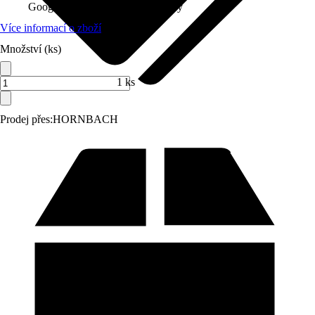
Google Home, Philips Hue, Shelly
Více informací o zboží
Množství (ks)
1 ks
Prodej přes:
HORNBACH