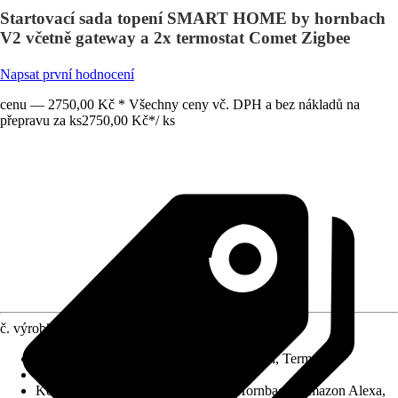
Startovací sada topení SMART HOME by hornbach
V2 včetně gateway a 2x termostat Comet Zigbee
Napsat první hodnocení
cenu — 2750,00 Kč * Všechny ceny vč. DPH a bez nákladů na
přepravu za ks
2750,00 Kč
*
/
ks
č. výrobku
12591640
Druh výrobku
:
Set Smart Home pro topení, Termostat
Oblast využití
:
Interiér
Kompatibilita
:
SMART HOME by Hornbach, Amazon Alexa,