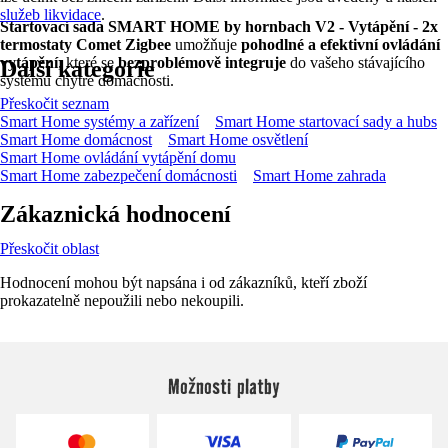
služeb likvidace
.
Startovací sada SMART HOME by hornbach V2 - Vytápění - 2x
termostaty Comet Zigbee
umožňuje
pohodlné a efektivní ovládání
vytápění
, které se
bezproblémově integruje
do vašeho stávajícího
Další kategorie
systému chytré domácnosti.
Přeskočit seznam
Smart Home systémy a zařízení
Smart Home startovací sady a hubs
Smart Home domácnost
Smart Home osvětlení
Smart Home ovládání vytápění domu
Smart Home zabezpečení domácnosti
Smart Home zahrada
Zákaznická hodnocení
Přeskočit oblast
Hodnocení mohou být napsána i od zákazníků, kteří zboží
prokazatelně nepoužili nebo nekoupili.
Možnosti platby