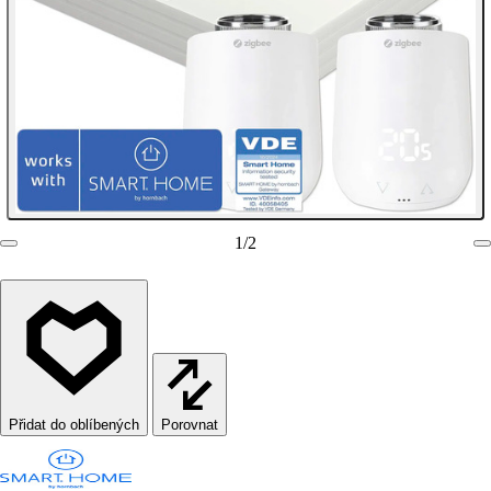
1
/
2
Porovnat