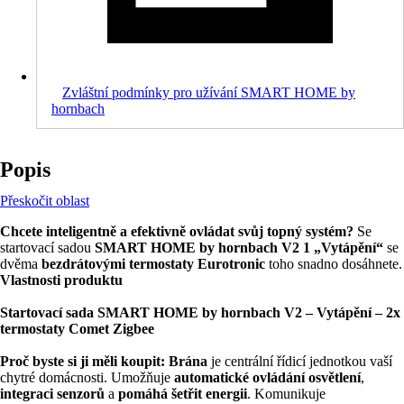
Zvláštní podmínky pro užívání SMART HOME by
hornbach
Popis
Přeskočit oblast
Chcete inteligentně a efektivně ovládat svůj topný systém?
Se
startovací sadou
SMART HOME by hornbach V2 1 „Vytápění“
se
dvěma
bezdrátovými termostaty Eurotronic
toho snadno dosáhnete.
Vlastnosti produktu
Startovací sada SMART HOME by hornbach V2 – Vytápění – 2x
termostaty Comet Zigbee
Proč byste si ji měli koupit:
Brána
je centrální řídicí jednotkou vaší
chytré domácnosti. Umožňuje
automatické ovládání osvětlení
,
integraci senzorů
a
pomáhá šetřit energii
. Komunikuje