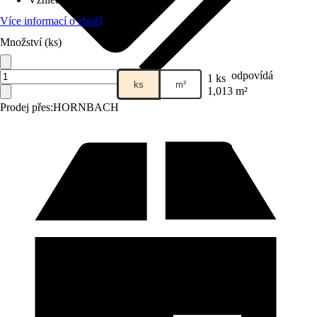
Více informací o zboží
Množství (ks)
odpovídá
1 ks
ks
m²
1,013 m²
Prodej přes:
HORNBACH