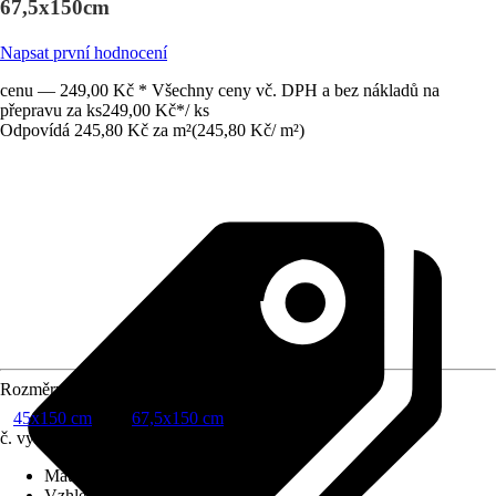
67,5x150cm
Napsat první hodnocení
cenu — 249,00 Kč * Všechny ceny vč. DPH a bez nákladů na
přepravu za ks
249,00 Kč
*
/
ks
Odpovídá 245,80 Kč za m²
(
245,80 Kč
/
m²
)
Rozměry
45x150 cm
67,5x150 cm
č. výrobku
12408708
Materiál
:
PVC
Vzhled dekoru
:
Květinový