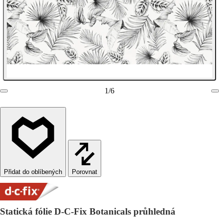
1
/
6
Porovnat
Statická fólie D-C-Fix Botanicals průhledná