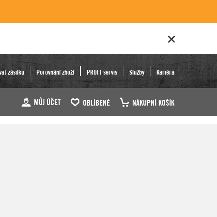
vat zásilku
Porovnání zboží
PROFI servis
Služby
Kariéra
MŮJ ÚČET
OBLÍBENÉ
NÁKUPNÍ KOŠÍK