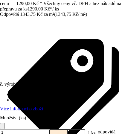
cenu — 1290,00 Kč * Všechny ceny vč. DPH a bez nákladů na
přepravu za ks
1290,00 Kč
*
/
ks
Odpovídá 1343,75 Kč za m²
(
1343,75 Kč
/
m²
)
č. výrobku
5157433
Specifikace materiálu
:
Borovice
Provedení
:
Deska stolu
Více informací o zboží
Množství (ks)
odpovídá
1 ks