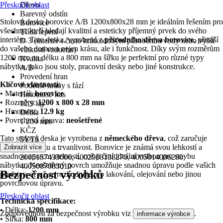
Přeskočit oblast
Dřevo
Barevný odstín
Stolová deska borovice A/B 1200x800x28 mm je ideálním řešením pro
Borovice
všechny, kteří hledají kvalitní a esteticky příjemný prvek do svého
Třída lepení
interiéru. Tato deska, vyrobená z
přírodního dřeva borovice
, přináší
D 3 (interiér s často krátkodobým působením vody nebo vyšší
do vašeho domova nejen krásu, ale i funkčnost. Díky svým rozměrům
vlhkostí vzduchu)
1200 mm na délku a 800 mm na šířku je perfektní pro různé typy
Kvalita
nábytku, jako jsou stoly, pracovní desky nebo jiné konstrukce.
A/B
Provedení hran
Klíčové vlastnosti:
Podélné hrany s fází
• Materiál:
borovice
Hmotnost/ kus
• Rozměry:
1200 x 800 x 28 mm
12,9 kg
• Hmotnost:
12.9 kg
Délka
• Povrchová úprava:
neošetřené
1 200 mm
KČZ
Tato stolová deska je vyrobena z
německého dřeva
, což zaručuje
5YTS
vysokou kvalitu a trvanlivost. Borovice je známá svou lehkostí a
Zobrazit více
EAN
snadnou zpracovatelností, což ji činí ideální volbou pro stavbu
2005157433006, 4002908138270, 4005014006280,
nábytku. Neošetřený povrch umožňuje snadnou úpravu podle vašich
4005087083010
Bezpečnost výrobků
představ, ať už se rozhodnete pro lakování, olejování nebo jinou
povrchovou úpravu.
Přeskočit oblast
Technická specifikace:
• Délka:
1200 mm
Zodpovědnost za bezpečnost výrobku viz
.
informace výrobce
• Šířka:
800 mm