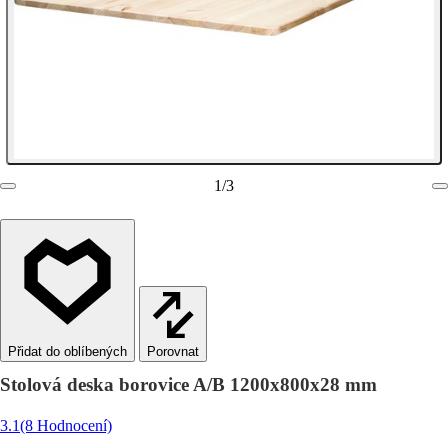
1
/
3
Porovnat
Stolová deska borovice A/B 1200x800x28 mm
3.1
(8 Hodnocení)