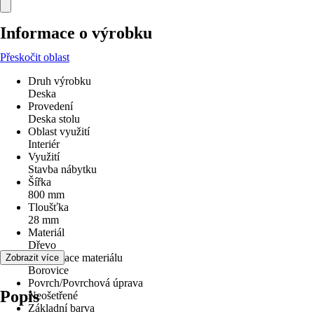
Informace o výrobku
Přeskočit oblast
Druh výrobku
Deska
Provedení
Deska stolu
Oblast využití
Interiér
Využití
Stavba nábytku
Šířka
800 mm
Tloušťka
28 mm
Materiál
Dřevo
Specifikace materiálu
Zobrazit více
Borovice
Povrch/Povrchová úprava
Popis
Neošetřené
Základní barva