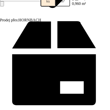
ks
m²
0,960 m²
Prodej přes:
HORNBACH