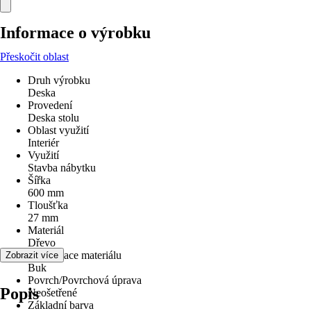
Informace o výrobku
Přeskočit oblast
Druh výrobku
Deska
Provedení
Deska stolu
Oblast využití
Interiér
Využití
Stavba nábytku
Šířka
600 mm
Tloušťka
27 mm
Materiál
Dřevo
Specifikace materiálu
Zobrazit více
Buk
Povrch/Povrchová úprava
Popis
Neošetřené
Základní barva