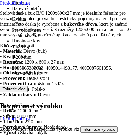
Přeskočit oblast
Dřevo
Barevný odstín
Stolová deska buk B/C 1200x600x27 mm je ideálním řešením pro
Buk
všechny, kteří hledají kvalitní a esteticky příjemný materiál pro svůj
Kvalita
interiér. Tato deska je vyrobena z
bukového dřeva
, které je známé
B/C
svou pevností a trvanlivostí. S rozměry 1200x600 mm a tloušťkou 27
Provedení hran
mm se skvěle hodí pro různé aplikace, od stolů po další nábytek.
4stranná s fází
Hmotnost/ kus
Klíčové vlastnosti
14,58 kg
•
Materiál:
Dřevo (buk)
Délka
•
Kvalita:
B/C
1 200 mm
•
Rozměry:
1200 x 600 x 27 mm
EAN
•
Hmotnost:
14.58 kg
2005065380003, 4005014498177, 4005087661355,
•
Oblast využití:
Interiér
4005985818127
•
Provedení:
Deska stolu
•
Provedení hran:
4stranná s fází
•
Původ dřeva:
Polsko
Zobrazit více
•
Základní barva:
Dřevo
Bezpečnost výrobků
Technická specifikace
•
Délka:
1200.0 mm
•
Šířka:
600.0 mm
Přeskočit oblast
•
Tloušťka:
27.0 mm
•
Povrchová úprava:
Neošetřené
Zodpovědnost za bezpečnost výrobku viz
.
informace výrobce
•
Využití:
Stavba nábytku