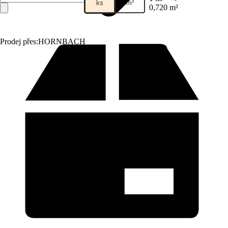
ks
m²
0,720 m²
Prodej přes:
HORNBACH