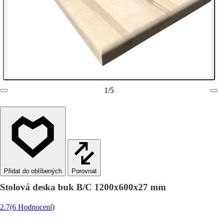
1
/
5
Porovnat
Stolová deska buk B/C 1200x600x27 mm
2.7
(6 Hodnocení)