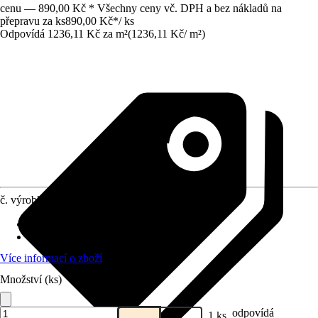
cenu — 890,00 Kč * Všechny ceny vč. DPH a bez nákladů na
přepravu za ks
890,00 Kč
*
/
ks
Odpovídá 1236,11 Kč za m²
(
1236,11 Kč
/
m²
)
č. výrobku
5065380
Specifikace materiálu
:
Buk
Provedení
:
Deska stolu
Více informací o zboží
Množství (ks)
odpovídá
1 ks