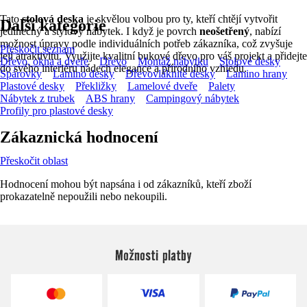
Tato
stolová deska
je skvělou volbou pro ty, kteří chtějí vytvořit
Další kategorie
jedinečný a stylový nábytek. I když je povrch
neošetřený
, nabízí
možnost úpravy podle individuálních potřeb zákazníka, což zvyšuje
Přeskočit seznam
její atraktivitu. Využijte kvalitní bukové dřevo pro váš projekt a přidejte
Dřevo, okna a dveře
Dřevo
Montáž nábytku
Stolové desky
do svého interiéru nádech elegance a přírodního vzhledu.
Spárovky
Lamino desky
Dřevovláknité desky
Lamino hrany
Plastové desky
Překližky
Lamelové dveře
Palety
Nábytek z trubek
ABS hrany
Campingový nábytek
Profily pro plastové desky
Zákaznická hodnocení
Přeskočit oblast
Hodnocení mohou být napsána i od zákazníků, kteří zboží
prokazatelně nepoužili nebo nekoupili.
Možnosti platby