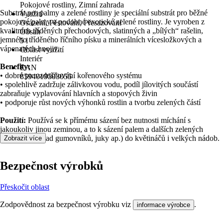
Pokojové rostliny, Zimní zahrada
Substrát pro palmy a zelené rostliny je speciální substrát pro běžné
Využití
pokojové palmy a podobné exotické zelené rostliny. Je vyroben z
Osázení, Pěstování, Přesazování
kvalitních tříděných přechodových, slatinných a „bílých“ rašelin,
Obsah
jemného tříděného říčního písku a minerálních vícesložkových a
5 l
vápenatých hnojiv.
Oblast využití
Interiér
Benefity:
EAN
• dobré provzdušňování kořenového systému
8594019503055
• spolehlivě zadržuje zálivkovou vodu, podíl jílovitých součástí
zabraňuje vyplavování hlavních a stopových živin
• podporuje růst nových výhonků rostlin a tvorbu zelených částí
Použití:
Používá se k přímému sázení bez nutnosti míchání s
jakoukoliv jinou zeminou, a to k sázení palem a dalších zelených
rostlin (například gumovníků, juky ap.) do květináčů i velkých nádob.
Zobrazit více
Bezpečnost výrobků
Přeskočit oblast
Zodpovědnost za bezpečnost výrobku viz
.
informace výrobce