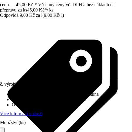
cenu — 45,00 Kč * Všechny ceny vč. DPH a bez nákladů na
přepravu za ks
45,00 Kč
*
/
ks
Odpovídá 9,00 Kč za l
(
9,00 Kč
/
l
)
č. výrobku
6225187
Vhodné pro
:
Pokojové rostliny, Zelená rostlina
Využití
:
Osázení, Pěstování, Přesazování
Obsah
:
5 l
Více informací o zboží
Množství (ks)