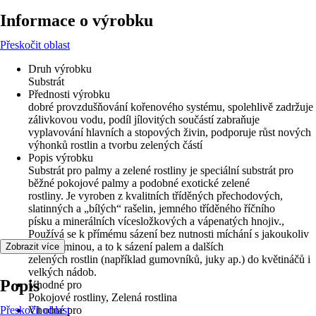
Informace o výrobku
Přeskočit oblast
Druh výrobku
Substrát
Přednosti výrobku
dobré provzdušňování kořenového systému, spolehlivě zadržuje
zálivkovou vodu, podíl jílovitých součástí zabraňuje
vyplavování hlavních a stopových živin, podporuje růst nových
výhonků rostlin a tvorbu zelených částí
Popis výrobku
Substrát pro palmy a zelené rostliny je speciální substrát pro
běžné pokojové palmy a podobné exotické zelené
rostliny. Je vyroben z kvalitních tříděných přechodových,
slatinných a „bílých“ rašelin, jemného tříděného říčního
písku a minerálních vícesložkových a vápenatých hnojiv.,
Používá se k přímému sázení bez nutnosti míchání s jakoukoliv
jinou zeminou, a to k sázení palem a dalších
Zobrazit více
zelených rostlin (například gumovníků, juky ap.) do květináčů i
velkých nádob.
Popis
Vhodné pro
Pokojové rostliny, Zelená rostlina
Přeskočit oblast
Vhodné pro