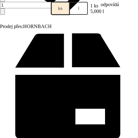
odpovídá
1 ks
ks
l
5,000 l
Prodej přes:
HORNBACH