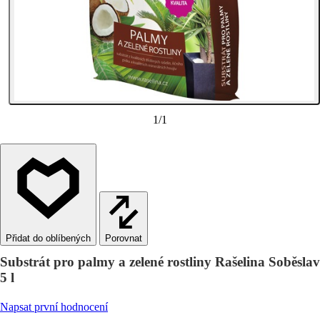
1
/
1
Porovnat
Substrát pro palmy a zelené rostliny Rašelina Soběslav
5 l
Napsat první hodnocení