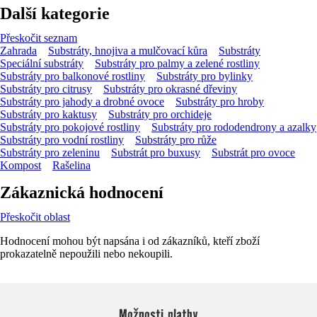
Další kategorie
Přeskočit seznam
Zahrada
Substráty, hnojiva a mulčovací kůra
Substráty
Speciální substráty
Substráty pro palmy a zelené rostliny
Substráty pro balkonové rostliny
Substráty pro bylinky
Substráty pro citrusy
Substráty pro okrasné dřeviny
Substráty pro jahody a drobné ovoce
Substráty pro hroby
Substráty pro kaktusy
Substráty pro orchideje
Substráty pro pokojové rostliny
Substráty pro rododendrony a azalky
Substráty pro vodní rostliny
Substráty pro růže
Substráty pro zeleninu
Substrát pro buxusy
Substrát pro ovoce
Kompost
Rašelina
Zákaznická hodnocení
Přeskočit oblast
Hodnocení mohou být napsána i od zákazníků, kteří zboží
prokazatelně nepoužili nebo nekoupili.
Možnosti platby