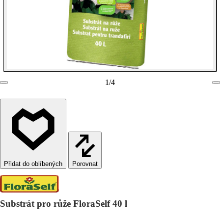
1
/
4
Porovnat
Substrát pro růže FloraSelf 40 l