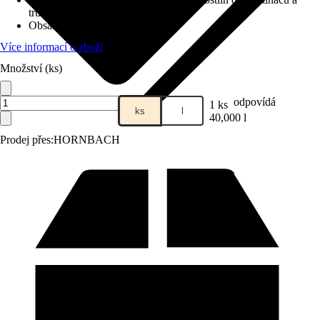
truhlíků, Výsadba zahradních rostlin
Obsah
:
40 l
Více informací o zboží
Množství (ks)
odpovídá
1 ks
ks
l
40,000 l
Prodej přes:
HORNBACH