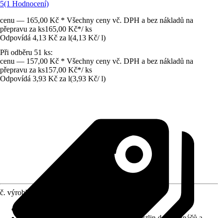
5
(1 Hodnocení)
cenu — 165,00 Kč * Všechny ceny vč. DPH a bez nákladů na
přepravu za ks
165,00 Kč
*
/
ks
Odpovídá 4,13 Kč za l
(
4,13 Kč
/
l
)
Při odběru 51 ks:
cenu — 157,00 Kč * Všechny ceny vč. DPH a bez nákladů na
přepravu za ks
157,00 Kč
*
/
ks
Odpovídá 3,93 Kč za l
(
3,93 Kč
/
l
)
č. výrobku
10519475
Vhodné pro
:
Růže
Využití
:
Osázení, Pěstování, Výsadba rostlin do květináčů a