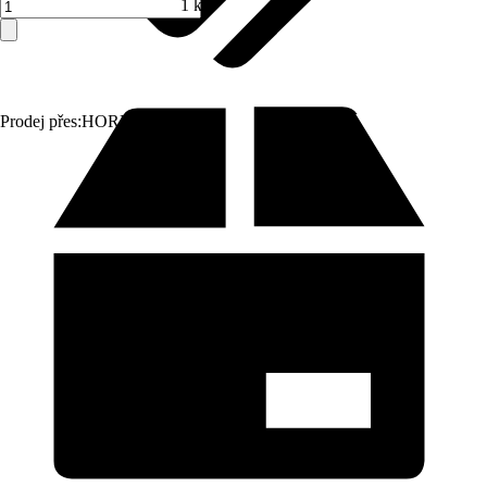
1 ks
Prodej přes:
HORNBACH