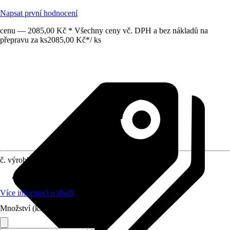
Napsat první hodnocení
cenu — 2085,00 Kč * Všechny ceny vč. DPH a bez nákladů na
přepravu za ks
2085,00 Kč
*
/
ks
č. výrobku
5139485
Vhodné pro
:
Filtr, Vedení pitné vody
Více informací o zboží
Množství (ks)