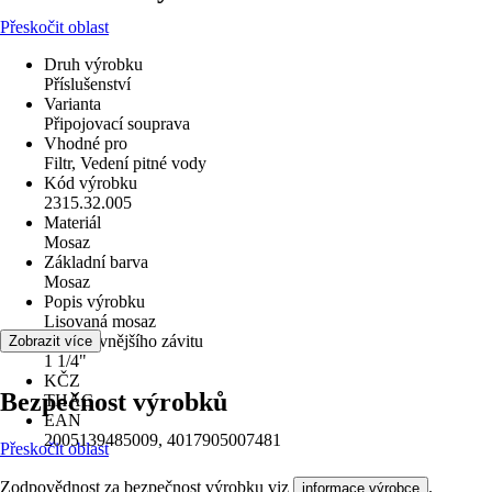
Přeskočit oblast
Druh výrobku
Příslušenství
Varianta
Připojovací souprava
Vhodné pro
Filtr, Vedení pitné vody
Kód výrobku
2315.32.005
Materiál
Mosaz
Základní barva
Mosaz
Popis výrobku
Lisovaná mosaz
Průměr vnějšího závitu
Zobrazit více
1 1/4"
KČZ
Bezpečnost výrobků
THAC
EAN
2005139485009, 4017905007481
Přeskočit oblast
Zodpovědnost za bezpečnost výrobku viz
.
informace výrobce