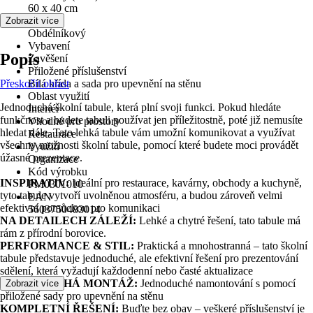
60 x 40 cm
Tvar
Zobrazit více
Obdélníkový
Vybavení
Popis
Zavěšení
Přiložené příslušenství
Přeskočit oblast
Bílá křída a sada pro upevnění na stěnu
Oblast využití
Jednoduchá školní tabule, která plní svoji funkci. Pokud hledáte
Interiér
funkčnost a budete tabuli používat jen příležitostně, poté již nemusíte
Vhodné pro prostory
hledat dále. Tato lehká tabule vám umožní komunikovat a využívat
Restaurace
všechny možnosti školní tabule, pomocí které budete moci provádět
Využití
úžasné prezentace.
Organizace
Kód výrobku
INSPIRATIV:
Ideální pro restaurace, kavárny, obchody a kuchyně,
PM0301010
tyto tabule vytvoří uvolněnou atmosféru, a budou zároveň velmi
EAN
efektivní pomůckou pro komunikaci
5603750483014
NA DETAILECH ZÁLEŽÍ:
Lehké a chytré řešení, tato tabule má
rám z přírodní borovice.
PERFORMANCE & STIL:
Praktická a mnohostranná – tato školní
tabule představuje jednoduché, ale efektivní řešení pro prezentování
sdělení, která vyžadují každodenní nebo časté aktualizace
JEDNODUCHÁ MONTÁŽ:
Jednoduché namontování s pomocí
Zobrazit více
přiložené sady pro upevnění na stěnu
KOMPLETNÍ ŘEŠENÍ:
Buďte bez obav – veškeré příslušenství je