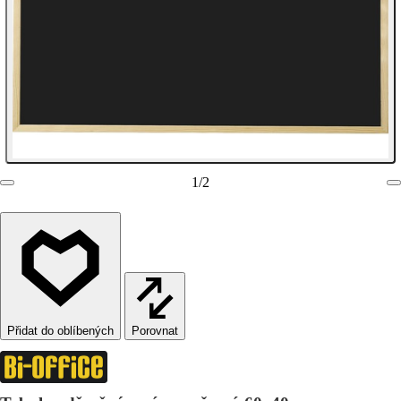
1
/
2
Porovnat