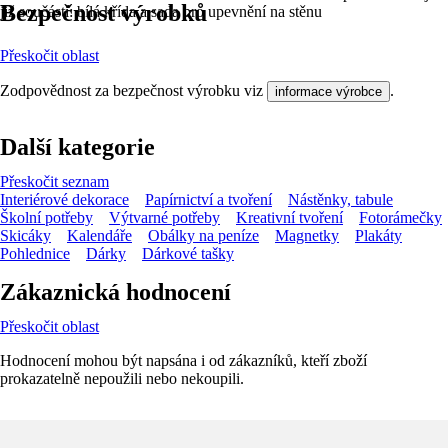
Bezpečnost výrobků
již součástí: bílá křída a sada pro upevnění na stěnu
Přeskočit oblast
Zodpovědnost za bezpečnost výrobku viz
.
informace výrobce
Další kategorie
Přeskočit seznam
Interiérové dekorace
Papírnictví a tvoření
Nástěnky, tabule
Školní potřeby
Výtvarné potřeby
Kreativní tvoření
Fotorámečky
Skicáky
Kalendáře
Obálky na peníze
Magnetky
Plakáty
Pohlednice
Dárky
Dárkové tašky
Zákaznická hodnocení
Přeskočit oblast
Hodnocení mohou být napsána i od zákazníků, kteří zboží
prokazatelně nepoužili nebo nekoupili.