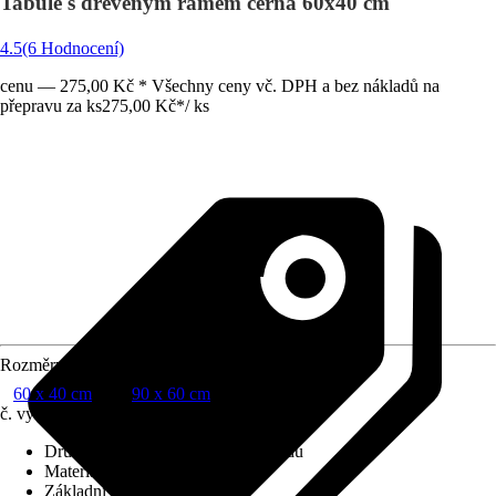
Tabule s dřevěným rámem černá 60x40 cm
4.5
(6 Hodnocení)
cenu — 275,00 Kč * Všechny ceny vč. DPH a bez nákladů na
přepravu za ks
275,00 Kč
*
/
ks
Rozměry (ŠxV)
60 x 40 cm
90 x 60 cm
č. výrobku
6406060
Druh výrobku
:
Černá tabule na křídu
Materiál
:
Plast
Základní barva
:
Černá