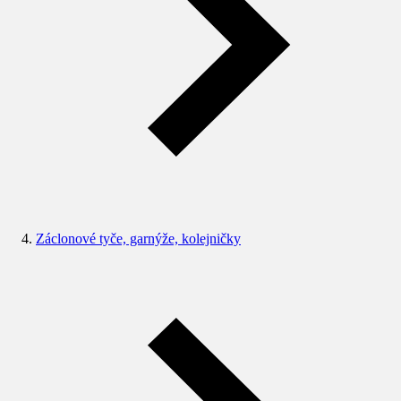
Záclonové tyče, garnýže, kolejničky