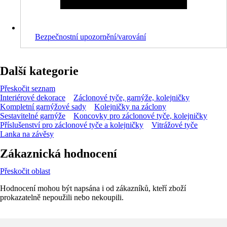
Bezpečnostní upozornění/varování
Další kategorie
Přeskočit seznam
Interiérové dekorace
Záclonové tyče, garnýže, kolejničky
Kompletní garnýžové sady
Kolejničky na záclony
Sestavitelné garnýže
Koncovky pro záclonové tyče, kolejničky
Příslušenství pro záclonové tyče a kolejničky
Vitrážové tyče
Lanka na závěsy
Zákaznická hodnocení
Přeskočit oblast
Hodnocení mohou být napsána i od zákazníků, kteří zboží
prokazatelně nepoužili nebo nekoupili.