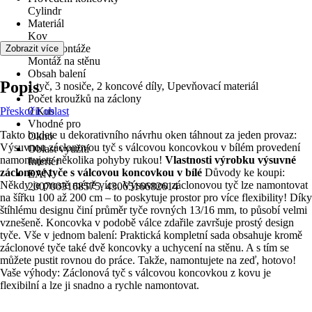
Cylindr
Materiál
Kov
Druh montáže
Zobrazit více
Montáž na stěnu
Obsah balení
Popis
1 tyč, 3 nosiče, 2 koncové díly, Upevňovací materiál
Počet kroužků na záclony
Přeskočit oblast
0 Kus
Vhodné pro
Takto budete u dekorativního návrhu oken táhnout za jeden provaz:
Okno
Výsuvnou záclonovou tyč s válcovou koncovkou v bílém provedení
Oblast využití
namontujete několika pohyby rukou!
Vlastnosti výrobku výsuvné
Interiér
záclonové tyče s válcovou koncovkou v bílé
Důvody ke koupi:
EAN
Někdy je prostě méně více. Výsuvnou záclonovou tyč lze namontovat
2007003168575, 4306516682614
na šířku 100 až 200 cm – to poskytuje prostor pro více flexibility! Díky
štíhlému designu činí průměr tyče rovných 13/16 mm, to působí velmi
vznešeně. Koncovka v podobě válce zdařile završuje prostý design
tyče. Vše v jednom balení: Praktická kompletní sada obsahuje kromě
záclonové tyče také dvě koncovky a uchycení na stěnu. A s tím se
můžete pustit rovnou do práce. Takže, namontujete na zeď, hotovo!
Vaše výhody: Záclonová tyč s válcovou koncovkou z kovu je
flexibilní a lze ji snadno a rychle namontovat.