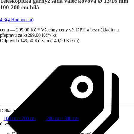
Teleskopická garnýž sada válec kovová Ø 13/16 mm
100-200 cm bílá
4.3
(4 Hodnocení)
cenu — 299,00 Kč * Všechny ceny vč. DPH a bez nákladů na
přepravu za ks
299,00 Kč
*
/
ks
Odpovídá 149,50 Kč za m
(
149,50 Kč
/
m
)
Délka tyče
100 cm - 200 cm
200 cm - 300 cm
č. výrobku
8115119
Druh výrobku
:
Kompletní sada záclonových tyčí