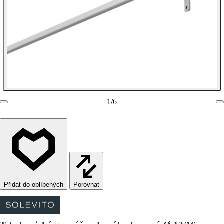
1
/
6
Porovnat