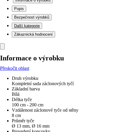
Informace o výrobku
Popis
Bezpečnost výrobků
Další kategorie
Zákaznická hodnocení
Informace o výrobku
Přeskočit oblast
Druh výrobku
Kompletní sada záclonových tyčí
Základní barva
Bílá
Délka tyče
100 cm - 200 cm
Vzdálenost záclonové tyče od stěny
8 cm
Průměr tyče
Ø 13 mm, Ø 16 mm
Provedení koncovky