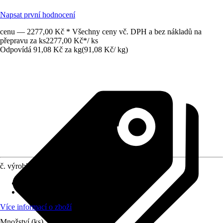
Napsat první hodnocení
cenu — 2277,00 Kč * Všechny ceny vč. DPH a bez nákladů na
přepravu za ks
2277,00 Kč
*
/
ks
Odpovídá 91,08 Kč za kg
(
91,08 Kč
/
kg
)
č. výrobku
10044608
Zrnitost
:
2 mm
Vydatnost (cca)
:
0,18 m²/kg
Více informací o zboží
Množství (ks)