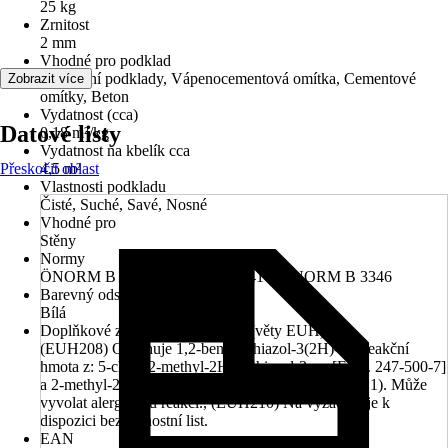
25 kg
Zrnitost
2 mm
Vhodné pro podklad
Minerální podklady, Vápenocementová omítka, Cementové
Zobrazit více
omítky, Beton
Vydatnost (cca)
Datové listy
0,18 m²/kg
Vydatnost na kbelík cca
Přeskočit oblast
4,5 m²
Vlastnosti podkladu
Čisté, Suché, Savé, Nosné
Vhodné pro
Stěny
Normy
ÖNORM B 2259, ÖNORM B 6410, ÖNORM B 3346
Barevný odstín
Bílá
Doplňkové znaky nebezpečnosti (věty EUH)
(EUH208) Obsahuje 1,2-benzisothiazol-3(2H)-on, reakční
hmota z: 5-chlor-2-methyl-2H-isothiazol-3-on [ES č. 247-500-7]
a 2-methyl-2H-isothiazol-3-on [ES č. 220-239-6] (3:1). Může
vyvolat alergickou reakci., (EUH210) Na vyžádání je k
dispozici bezpečnostní list.
EAN