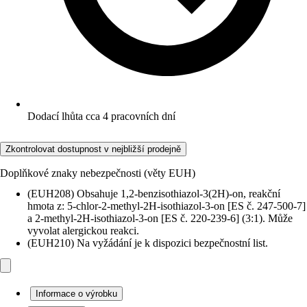
Dodací lhůta cca 4 pracovních dní
Zkontrolovat dostupnost v nejbližší prodejně
Doplňkové znaky nebezpečnosti (věty EUH)
(EUH208) Obsahuje 1,2-benzisothiazol-3(2H)-on, reakční
hmota z: 5-chlor-2-methyl-2H-isothiazol-3-on [ES č. 247-500-7]
a 2-methyl-2H-isothiazol-3-on [ES č. 220-239-6] (3:1). Může
vyvolat alergickou reakci.
(EUH210) Na vyžádání je k dispozici bezpečnostní list.
Informace o výrobku