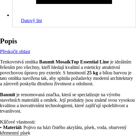
Datový list
Popis
Přeskočit oblast
Tenkovrstvá omítka
Baumit MosaikTop Essential Line
je ideálním
řešením pro všechny, kteří hledají kvalitní a esteticky atraktivní
povrchovou úpravu pro exteriér. S hmotností
25 kg
a bílou barvou je
tato omítka navržena tak, aby splnila požadavky moderní architektury
a zároveň poskytla dlouhou životnost a odolnost.
Baumit
je renomovaná značka, která se specializuje na výrobu
stavebních materiálů a omítek. Její produkty jsou známé svou vysokou
kvalitou a inovativními technologiemi, které zajišťují spolehlivost a
trvanlivost.
Klíčové vlastnosti:
•
Materiál:
Pojivo na bázi čistého akrylátu, písek, voda, obarvený
křemenný písek