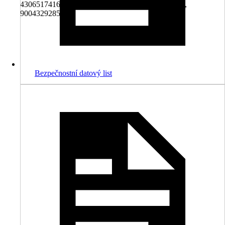
4306517416744, 5996597384775, 8591251006467,
9004329285972
Bezpečnostní datový list