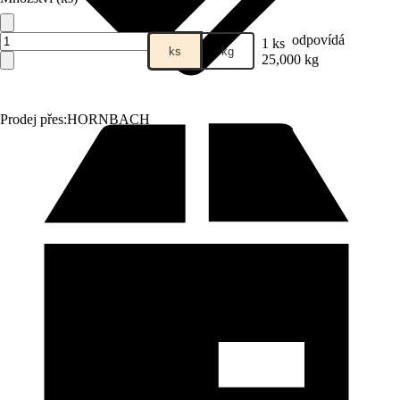
odpovídá
1 ks
ks
kg
25,000 kg
Prodej přes:
HORNBACH