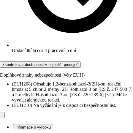
Dodací lhůta cca 4 pracovních dní
Zkontrolovat dostupnost v nejbližší prodejně
Doplňkové znaky nebezpečnosti (věty EUH)
(EUH208) Obsahuje 1,2-benzisothiazol-3(2H)-on, reakční
hmota z: 5-chlor-2-methyl-2H-isothiazol-3-on [ES č. 247-500-7]
a 2-methyl-2H-isothiazol-3-on [ES č. 220-239-6] (3:1). Může
vyvolat alergickou reakci.
(EUH210) Na vyžádání je k dispozici bezpečnostní list.
Informace o výrobku