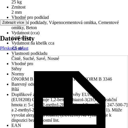
25 kg
Zrnitost
2 mm
Vhodné pro podklad
Minerální podklady, Vápenocementová omítka, Cementové
Zobrazit více
omítky, Beton
Vydatnost (cca)
Datové listy
0,18 m²/kg
Vydatnost na kbelík cca
Přeskočit oblast
4,5 m²
Vlastnosti podkladu
Čisté, Suché, Savé, Nosné
Vhodné pro
Stěny
Normy
ÖNORM B 2259, ÖNORM B 6410, ÖNORM B 3346
Barevný odstín
Bílá
Doplňkové znaky nebezpečnosti (věty EUH)
(EUH208) Obsahuje 1,2-benzisothiazol-3(2H)-on, reakční
hmota z: 5-chlor-2-methyl-2H-isothiazol-3-on [ES č. 247-500-7]
a 2-methyl-2H-isothiazol-3-on [ES č. 220-239-6] (3:1). Může
vyvolat alergickou reakci., (EUH210) Na vyžádání je k
dispozici bezpečnostní list.
EAN