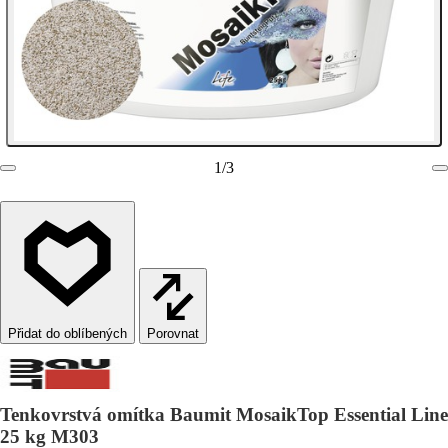
1
/
3
Porovnat
Tenkovrstvá omítka Baumit MosaikTop Essential Line
25 kg M303