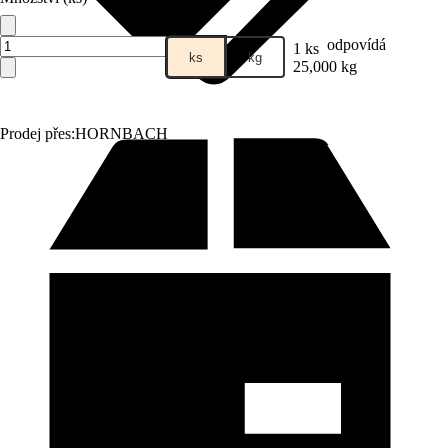
odpovídá
1 ks
ks
kg
25,000 kg
Prodej přes:
HORNBACH