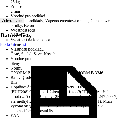
25 kg
Zrnitost
2 mm
Vhodné pro podklad
Minerální podklady, Vápenocementová omítka, Cementové
Zobrazit více
omítky, Beton
Vydatnost (cca)
Datové listy
0,18 m²/kg
Vydatnost na kbelík cca
Přeskočit oblast
4,5 m²
Vlastnosti podkladu
Čisté, Suché, Savé, Nosné
Vhodné pro
Stěny
Normy
ÖNORM B 2259, ÖNORM B 6410, ÖNORM B 3346
Barevný odstín
Bílá
Doplňkové znaky nebezpečnosti (věty EUH)
(EUH208) Obsahuje 1,2-benzisothiazol-3(2H)-on, reakční
hmota z: 5-chlor-2-methyl-2H-isothiazol-3-on [ES č. 247-500-7]
a 2-methyl-2H-isothiazol-3-on [ES č. 220-239-6] (3:1). Může
vyvolat alergickou reakci., (EUH210) Na vyžádání je k
dispozici bezpečnostní list.
EAN