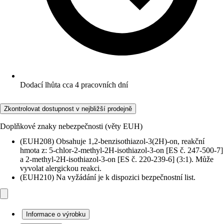
Dodací lhůta cca 4 pracovních dní
Zkontrolovat dostupnost v nejbližší prodejně
Doplňkové znaky nebezpečnosti (věty EUH)
(EUH208) Obsahuje 1,2-benzisothiazol-3(2H)-on, reakční
hmota z: 5-chlor-2-methyl-2H-isothiazol-3-on [ES č. 247-500-7]
a 2-methyl-2H-isothiazol-3-on [ES č. 220-239-6] (3:1). Může
vyvolat alergickou reakci.
(EUH210) Na vyžádání je k dispozici bezpečnostní list.
Informace o výrobku