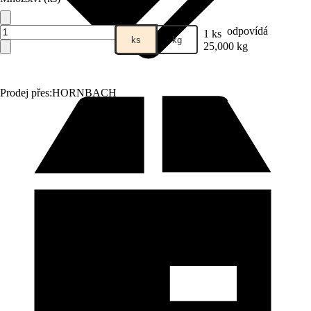
odpovídá
1 ks
ks
kg
25,000 kg
Prodej přes:
HORNBACH