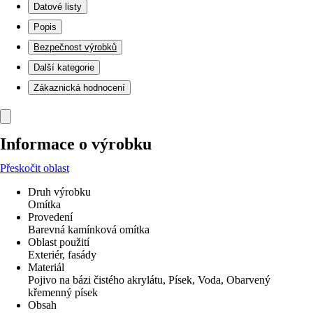
Datové listy
Popis
Bezpečnost výrobků
Další kategorie
Zákaznická hodnocení
Informace o výrobku
Přeskočit oblast
Druh výrobku
Omítka
Provedení
Barevná kamínková omítka
Oblast použití
Exteriér, fasády
Materiál
Pojivo na bázi čistého akrylátu, Písek, Voda, Obarvený
křemenný písek
Obsah