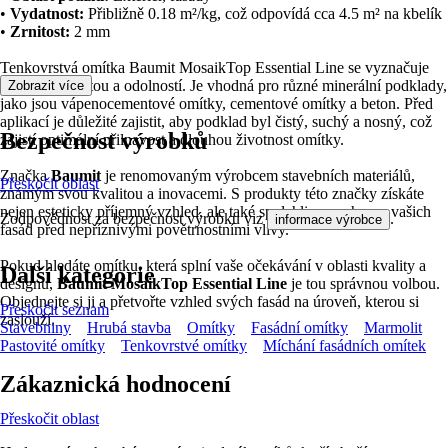
•
Vydatnost:
Přibližně 0.18 m²/kg, což odpovídá cca 4.5 m² na kbelík
•
Zrnitost:
2 mm
Tenkovrstvá omítka Baumit MosaikTop Essential Line se vyznačuje
vysokou kvalitou a odolností. Je vhodná pro různé minerální podklady,
Zobrazit více
jako jsou vápenocementové omítky, cementové omítky a beton. Před
aplikací je důležité zajistit, aby podklad byl čistý, suchý a nosný, což
Bezpečnost výrobků
zajistí optimální přilnavost a dlouhou životnost omítky.
Značka
Baumit
je renomovaným výrobcem stavebních materiálů,
Přeskočit oblast
známým svou kvalitou a inovacemi. S produkty této značky získáte
nejen esteticky příjemný vzhled, ale také spolehlivou ochranu vašich
Zodpovědnost za bezpečnost výrobku viz
.
informace výrobce
fasád před nepříznivými povětrnostními vlivy.
Pokud hledáte omítku, která splní vaše očekávání v oblasti kvality a
Další kategorie
designu,
Baumit MosaikTop Essential Line
je tou správnou volbou.
Objednejte si ji a přetvořte vzhled svých fasád na úroveň, kterou si
Přeskočit seznam
zaslouží.
Stavebniny
Hrubá stavba
Omítky
Fasádní omítky
Marmolit
Pastovité omítky
Tenkovrstvé omítky
Míchání fasádních omítek
Zákaznická hodnocení
Přeskočit oblast