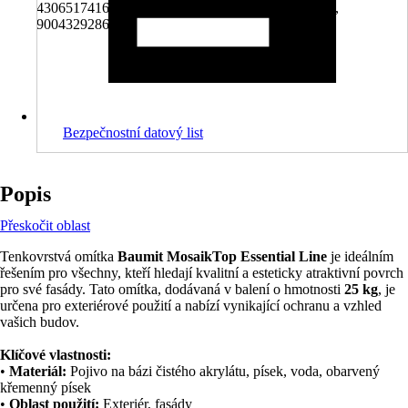
4306517416805, 5996597384836, 8591251012062,
9004329286030
Bezpečnostní datový list
Popis
Přeskočit oblast
Tenkovrstvá omítka
Baumit MosaikTop Essential Line
je ideálním
řešením pro všechny, kteří hledají kvalitní a esteticky atraktivní povrch
pro své fasády. Tato omítka, dodávaná v balení o hmotnosti
25 kg
, je
určena pro exteriérové použití a nabízí vynikající ochranu a vzhled
vašich budov.
Klíčové vlastnosti:
•
Materiál:
Pojivo na bázi čistého akrylátu, písek, voda, obarvený
křemenný písek
•
Oblast použití:
Exteriér, fasády