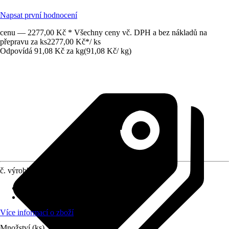
Napsat první hodnocení
cenu — 2277,00 Kč * Všechny ceny vč. DPH a bez nákladů na
přepravu za ks
2277,00 Kč
*
/
ks
Odpovídá 91,08 Kč za kg
(
91,08 Kč
/
kg
)
č. výrobku
10044614
Zrnitost
:
2 mm
Vydatnost (cca)
:
0,18 m²/kg
Více informací o zboží
Množství (ks)