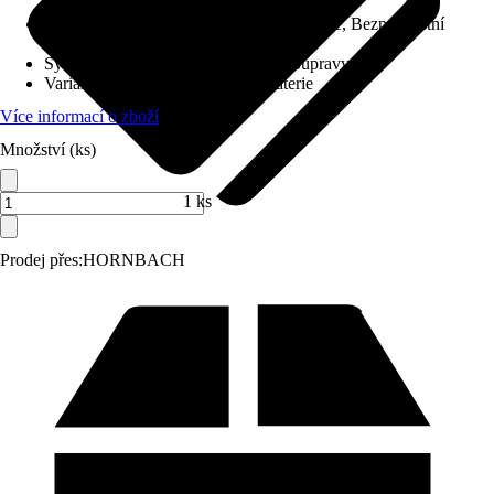
Charakteristické znaky
:
Keramická kartuše, Bezpečnostní
závěrka při 38 °C
Systém vypouštění
:
Bez odtokové soupravy
Varianta
:
Termostatická vanová baterie
Více informací o zboží
Množství (ks)
1 ks
Prodej přes:
HORNBACH