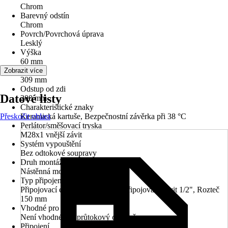
Chrom
Barevný odstín
Chrom
Povrch/Povrchová úprava
Lesklý
Výška
60 mm
Šířka
Zobrazit více
309 mm
Odstup od zdi
Datové listy
200 mm
Charakteristické znaky
Přeskočit oblast
Keramická kartuše, Bezpečnostní závěrka při 38 °C
Perlátor/směšovací tryska
M28x1 vnější závit
Systém vypouštění
Bez odtokové soupravy
Druh montáže
Nástěnná montáž
Typ připojení
Připojovací excentr 1/2'' x 3/4'', Připojovací závit 1/2", Rozteč
150 mm
Vhodné pro
Není vhodné pro průtokový ohřívač
Připojení