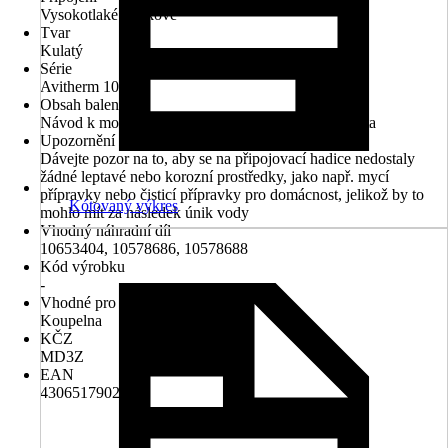
Vysokotlaké - tlakové
Tvar
Kulatý
Série
Avitherm 1000
Obsah balení
Návod k montáži, Vanová baterie, S přípojky, Rozeta
Upozornění
Dávejte pozor na to, aby se na připojovací hadice nedostaly
žádné leptavé nebo korozní prostředky, jako např. mycí
přípravky nebo čisticí přípravky pro domácnost, jelikož by to
Kótovaný výkres
mohlo mít za následek únik vody
Vhodný náhradní díl
10653404, 10578686, 10578688
Kód výrobku
-
Vhodné pro prostory
Koupelna
KČZ
MD3Z
EAN
4306517902353