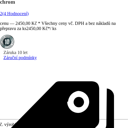
chrom
2
(4 Hodnocení)
cenu — 2450,00 Kč * Všechny ceny vč. DPH a bez nákladů na
přepravu za ks
2450,00 Kč
*
/
ks
Záruka 10 let
Záruční podmínky
č. výrobku
10578682