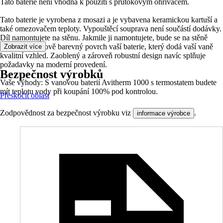
Tato baterie není vhodná k použití s průtokovým ohřívačem.
Tato baterie je vyrobena z mosazi a je vybavena keramickou kartuší a
také omezovačem teploty. Vypouštěcí souprava není součástí dodávky.
Díl namontujete na stěnu. Jakmile ji namontujete, bude se na stěně
blýskat chromově barevný povrch vaší baterie, který dodá vaší vaně
Zobrazit více
kvalitní vzhled. Zaoblený a zároveň robustní design navíc splňuje
požadavky na moderní provedení.
Bezpečnost výrobků
Vaše výhody: S vanovou baterií Avitherm 1000 s termostatem budete
mít teplotu vody při koupání 100% pod kontrolou.
Přeskočit oblast
Zodpovědnost za bezpečnost výrobku viz
.
informace výrobce