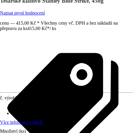
Tesařské kladivo Stanley Blue Strike, 450g
Napsat první hodnocení
cenu — 415,00 Kč * Všechny ceny vč. DPH a bez nákladů na
přepravu za ks
415,00 Kč
*
/
ks
č. výrobku
4165857
Druh výrobku
:
Kladivo
Provedení násady
:
Ocel
Více informací o zboží
Množství (ks)