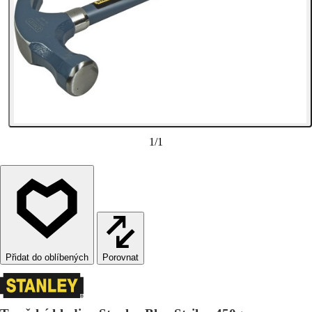
1
/
1
Porovnat