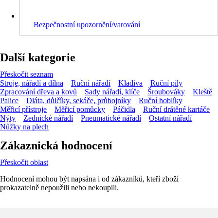
Bezpečnostní upozornění/varování
Další kategorie
Přeskočit seznam
Stroje, nářadí a dílna
Ruční nářadí
Kladiva
Ruční pily
Zpracování dřeva a kovů
Sady nářadí, klíče
Šroubováky
Kleště
Palice
Dláta, důlčíky, sekáče, průbojníky
Ruční hoblíky
Měřicí přístroje
Měřicí pomůcky
Páčidla
Ruční drátěné kartáče
Nýty
Zednické nářadí
Pneumatické nářadí
Ostatní nářadí
Nůžky na plech
Zákaznická hodnocení
Přeskočit oblast
Hodnocení mohou být napsána i od zákazníků, kteří zboží
prokazatelně nepoužili nebo nekoupili.