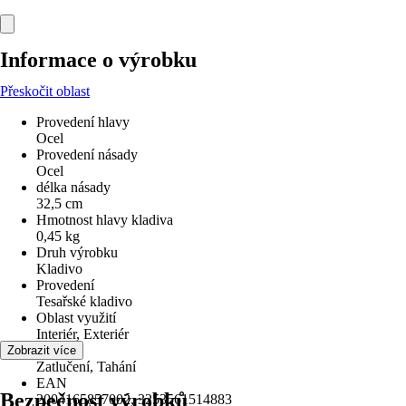
Informace o výrobku
Přeskočit oblast
Provedení hlavy
Ocel
Provedení násady
Ocel
délka násady
32,5 cm
Hmotnost hlavy kladiva
0,45 kg
Druh výrobku
Kladivo
Provedení
Tesařské kladivo
Oblast využití
Interiér, Exteriér
Využití
Zobrazit více
Zatlučení, Tahání
EAN
Bezpečnost výrobků
2004165857002, 3253561514883