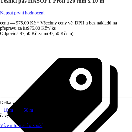
Těsnicí pás HASOFT Profi 120 mm x 10 m
Napsat první hodnocení
cenu — 975,00 Kč * Všechny ceny vč. DPH a bez nákladů na
přepravu za ks
975,00 Kč
*
/
ks
Odpovídá 97,50 Kč za m
(
97,50 Kč
/
m
)
Délka v m
10 m
50 m
č. výrobku
5012157
Více informací o zboží