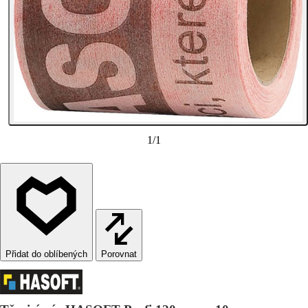
1
/
1
Porovnat