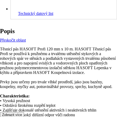
Technický datový list
Popis
Přeskočit oblast
Těsnicí pás HASOFT Profi 120 mm x 10 m. HASOFT Těsnicí pás
Profi se používá k pružnému a trvalému utěsnění stykových a
rohových spár ve stěnách a podlahách vystavených trvalému působení
vlhkosti a pro napojení svislých a vodorovných ploch opatřených
pružnou polymercementovou izolační stěrkou HASOFT Lepenka v
kýblu a přípravkem HASOFT Koupelnová izolace.
Prvky jsou určeny pro trvale vlhké prostředí, jako jsou bazény,
koupelny, myčky aut, potravinářské provozy, sprchy, kuchyně apod.
Charakteristika:
• Vysoká pružnost
• Odolává širokému rozpětí teplot
• Zajišťuje dokonalé utěsnění aktivních i neaktivních trhlin
• Vykazuje vysoký difúzní odpor vůči radonu
Zobrazit více