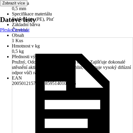
Tloušťka
Zobrazit více
0,5 mm
Specifikace materiálu
Datové listy
Polyethylen (PE), Plsť
Základní barva
Přeskočit oblast
Červená
Obsah
1 Kus
Hmotnost v kg
0,5 kg
Přednosti výrobku
Pružný, Odolává širokému rozpětí teplot, Zajišťuje dokonalé
utěsnění aktivních i neaktivních trhlin, Vykazuje vysoký difúzní
odpor vůči radonu
EAN
2005012157009, 8595140100205