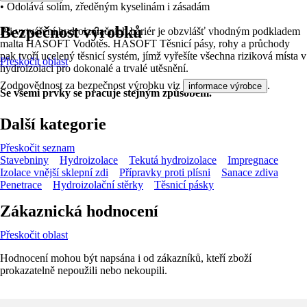
• Odolává solím, zředěným kyselinám i zásadám
Bezpečnost výrobků
Při vytváření hydroizolačních bariér je obzvlášť vhodným podkladem
malta HASOFT Vodotěs. HASOFT Těsnicí pásy, rohy a průchody
pak tvoří ucelený těsnicí systém, jímž vyřešíte všechna riziková místa v
Přeskočit oblast
hydroizolaci pro dokonalé a trvalé utěsnění.
Zodpovědnost za bezpečnost výrobku viz
.
informace výrobce
Se všemi prvky se pracuje stejným způsobem.
Další kategorie
Přeskočit seznam
Stavebniny
Hydroizolace
Tekutá hydroizolace
Impregnace
Izolace vnější sklepní zdi
Přípravky proti plísni
Sanace zdiva
Penetrace
Hydroizolační stěrky
Těsnicí pásky
Zákaznická hodnocení
Přeskočit oblast
Hodnocení mohou být napsána i od zákazníků, kteří zboží
prokazatelně nepoužili nebo nekoupili.