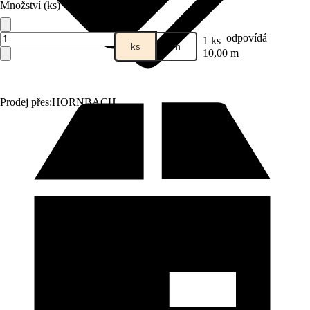
Množství (ks)
odpovídá
1 ks
ks
m
10,00 m
Prodej přes:
HORNBACH