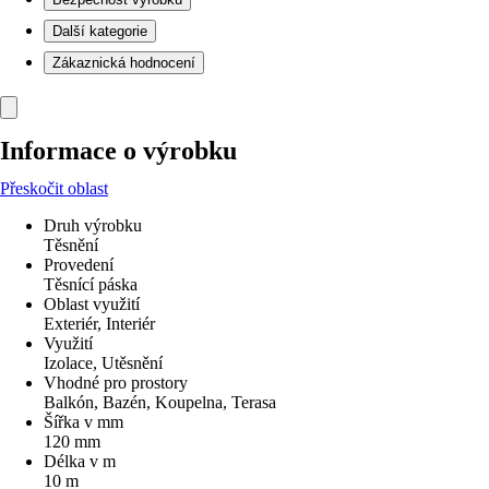
Další kategorie
Zákaznická hodnocení
Informace o výrobku
Přeskočit oblast
Druh výrobku
Těsnění
Provedení
Těsnící páska
Oblast využití
Exteriér, Interiér
Využití
Izolace, Utěsnění
Vhodné pro prostory
Balkón, Bazén, Koupelna, Terasa
Šířka v mm
120 mm
Délka v m
10 m