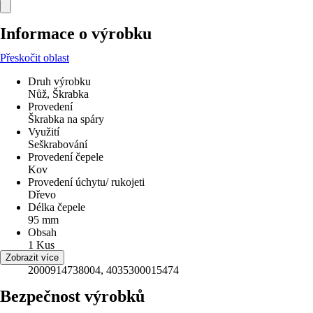
Informace o výrobku
Přeskočit oblast
Druh výrobku
Nůž, Škrabka
Provedení
Škrabka na spáry
Využití
Seškrabování
Provedení čepele
Kov
Provedení úchytu/ rukojeti
Dřevo
Délka čepele
95 mm
Obsah
1 Kus
EAN
Zobrazit více
2000914738004, 4035300015474
Bezpečnost výrobků