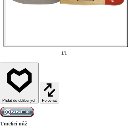
1
/
1
Porovnat
Tmelicí nůž