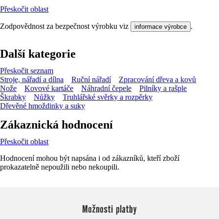
Přeskočit oblast
Zodpovědnost za bezpečnost výrobku viz
.
informace výrobce
Další kategorie
Přeskočit seznam
Stroje, nářadí a dílna
Ruční nářadí
Zpracování dřeva a kovů
Nože
Kovové kartáče
Náhradní čepele
Pilníky a rašple
Škrabky
Nůžky
Truhlářské svěrky a rozpěrky
Dřevěné hmoždinky a suky
Zákaznická hodnocení
Přeskočit oblast
Hodnocení mohou být napsána i od zákazníků, kteří zboží
prokazatelně nepoužili nebo nekoupili.
Možnosti platby