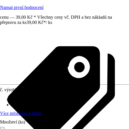
Napsat první hodnocení
cenu — 39,00 Kč * Všechny ceny vč. DPH a bez nákladů na
přepravu za ks
39,00 Kč
*
/
ks
č. výrobku
914738
Provedení
:
Škrabka na spáry
Provedení čepele
:
Kov
Více informací o zboží
Množství (ks)