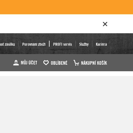
vat zásilku
Porovnání zboží
PROFI servis
Služby
Kariéra
MŮJ ÚČET
OBLÍBENÉ
NÁKUPNÍ KOŠÍK