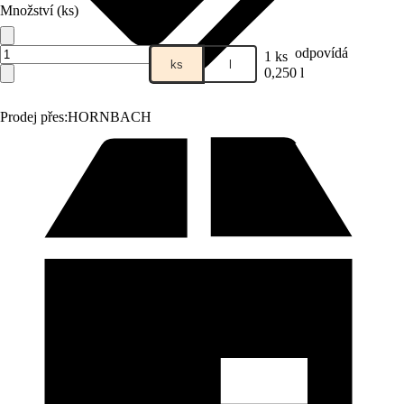
Množství (ks)
odpovídá
1 ks
ks
l
0,250 l
Prodej přes:
HORNBACH