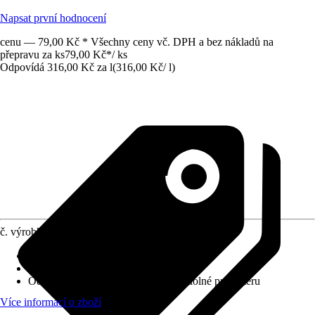
Napsat první hodnocení
cenu — 79,00 Kč * Všechny ceny vč. DPH a bez nákladů na
přepravu za ks
79,00 Kč
*
/
ks
Odpovídá 316,00 Kč za l
(
316,00 Kč
/
l
)
č. výrobku
10274243
Krycí schopnost
:
2 - vysoká krycí síla
Vydatnost při jednom nátěru
:
6 m²/l
Odolnost proti otěru za mokra
:
2 - odolné proti otěru
Více informací o zboží