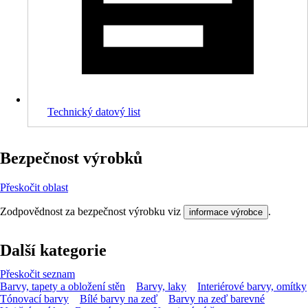
Technický datový list
Bezpečnost výrobků
Přeskočit oblast
Zodpovědnost za bezpečnost výrobku viz
.
informace výrobce
Další kategorie
Přeskočit seznam
Barvy, tapety a obložení stěn
Barvy, laky
Interiérové barvy, omítky
Tónovací barvy
Bílé barvy na zeď
Barvy na zeď barevné