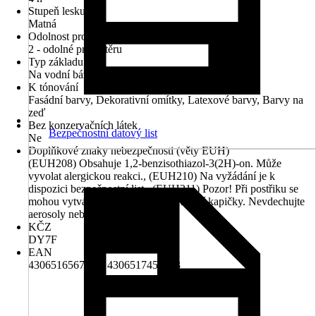
Stupeň lesku
Matná
Odolnost proti otěru za mokra
2 - odolné proti otěru
Typ základu
Na vodní bázi
K tónování
Fasádní barvy, Dekorativní omítky, Latexové barvy, Barvy na
zeď
Bez konzervačních látek
Bezpečnostní datový list
Ne
Doplňkové znaky nebezpečnosti (věty EUH)
(EUH208) Obsahuje 1,2-benzisothiazol-3(2H)-on. Může
vyvolat alergickou reakci., (EUH210) Na vyžádání je k
dispozici bezpečnostní list., (EUH211) Pozor! Při postřiku se
mohou vytvářet nebezpečné respirabilní kapičky. Nevdechujte
aerosoly nebo mlhu.
KČZ
DY7F
EAN
4306516567874, 4306517453343