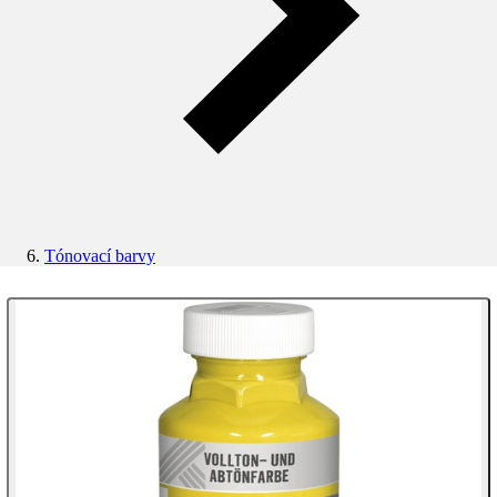
Tónovací barvy