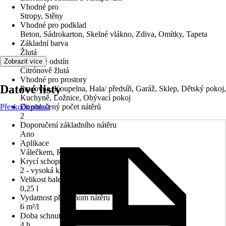
Vhodné pro
Stropy, Stěny
Vhodné pro podklad
Beton, Sádrokarton, Skelné vlákno, Zdiva, Omítky, Tapeta
Základní barva
Žlutá
Barevný odstín
Zobrazit více
Citrónově žlutá
Vhodné pro prostory
Datové listy
Pracovna, Koupelna, Hala/ předsíň, Garáž, Sklep, Dětský pokoj,
Kuchyně, Ložnice, Obývací pokoj
Přeskočit oblast
Doporučený počet nátěrů
2
Doporučení základního nátěru
Ano
Aplikace
Válečkem, Rozprašováním, Štětcem
Krycí schopnost
2 - vysoká krycí síla
Velikost balení
0,25 l
Vydatnost při jednom nátěru
6 m²/l
Doba schnutí cca
4 h