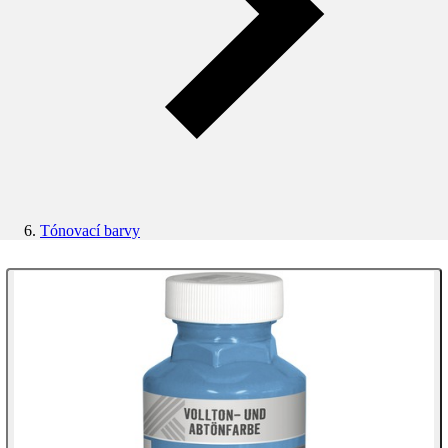
Tónovací barvy