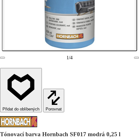
1
/
4
Porovnat
Tónovací barva Hornbach SF017 modrá 0,25 l