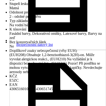
Stupeň lesku
Matná
Odolnost proti otěru za mokra
2 - odolné proti otěru
Typ základu
Na vodní bázi
K tónování
Fasádní barvy, Dekorativní omítky, Latexové barvy, Barvy na
zeď
Bez konzervačních látek
Bezpečnostní datový list
Ne
Doplňkové znaky nebezpečnosti (věty EUH)
(EUH208) Obsahuje 1,2-benzisothiazol-3(2H)-on. Může
vyvolat alergickou reakci., (EUH210) Na vyžádání je k
dispozici bezpečnostní list., (EUH211) Pozor! Při postřiku se
mohou vytvářet nebezpečné respirabilní kapičky. Nevdechujte
aerosoly nebo mlhu.
KČZ
E5ZC
EAN
4306516010370, 4306517453305