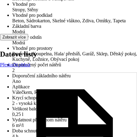
Vhodné pro
Stropy, Stěny
Vhodné pro podklad
Beton, Sádrokarton, Skelné vlákno, Zdiva, Omítky, Tapeta
Základní barva
Modrá
Barevný odstín
Zobrazit více
Modrá
Vhodné pro prostory
Datové listy
Pracovna, Koupelna, Hala/ předsíň, Garáž, Sklep, Dětský pokoj,
Kuchyně, Ložnice, Obývací pokoj
Přeskočit oblast
Doporučený počet nátěrů
2
Doporučení základního nátěru
Ano
Aplikace
Válečkem, Rozprašováním, Štětcem
Krycí schopnost
2 - vysoká krycí síla
Velikost balení
0,25 l
Vydatnost při jednom nátěru
6 m²/l
Doba schnutí cca
4 h