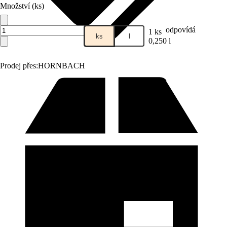
Množství (ks)
odpovídá
1 ks
ks
l
0,250 l
Prodej přes:
HORNBACH