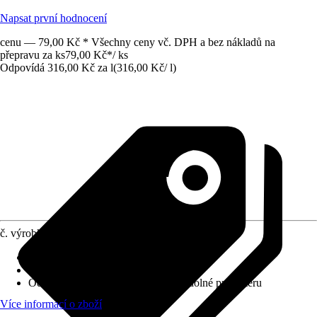
Napsat první hodnocení
cenu — 79,00 Kč * Všechny ceny vč. DPH a bez nákladů na
přepravu za ks
79,00 Kč
*
/
ks
Odpovídá 316,00 Kč za l
(
316,00 Kč
/
l
)
č. výrobku
10274239
Krycí schopnost
:
2 - vysoká krycí síla
Vydatnost při jednom nátěru
:
6 m²/l
Odolnost proti otěru za mokra
:
2 - odolné proti otěru
Více informací o zboží