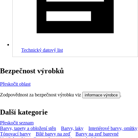
Technický datový list
Bezpečnost výrobků
Přeskočit oblast
Zodpovědnost za bezpečnost výrobku viz
.
informace výrobce
Další kategorie
Přeskočit seznam
Barvy, tapety a obložení stěn
Barvy, laky
Interiérové barvy, omítky
Tónovací barvy
Bílé barvy na zeď
Barvy na zeď barevné