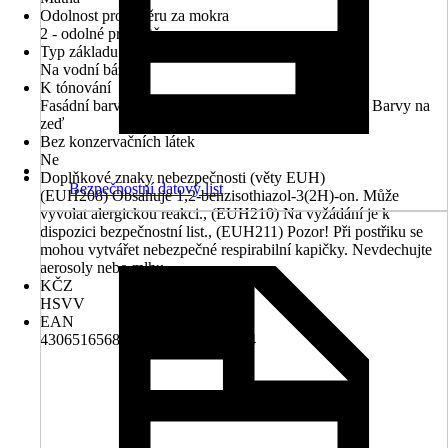
Odolnost proti otěru za mokra
2 - odolné proti otěru
Typ základu
Na vodní bázi
K tónování
Fasádní barvy, Dekorativní omítky, Latexové barvy, Barvy na
zeď
Bez konzervačních látek
Ne
Doplňkové znaky nebezpečnosti (věty EUH)
Bezpečnostní datový list
(EUH208) Obsahuje 1,2-benzisothiazol-3(2H)-on. Může
vyvolat alergickou reakci., (EUH210) Na vyžádání je k
dispozici bezpečnostní list., (EUH211) Pozor! Při postřiku se
mohou vytvářet nebezpečné respirabilní kapičky. Nevdechujte
aerosoly nebo mlhu.
KČZ
HSVV
EAN
4306516568062, 4306517453534