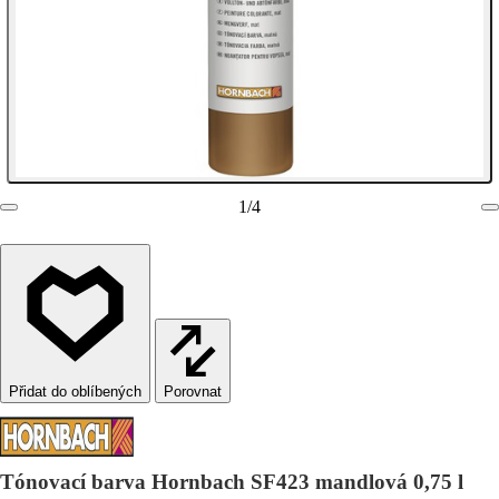
1
/
4
Porovnat
Tónovací barva Hornbach SF423 mandlová 0,75 l