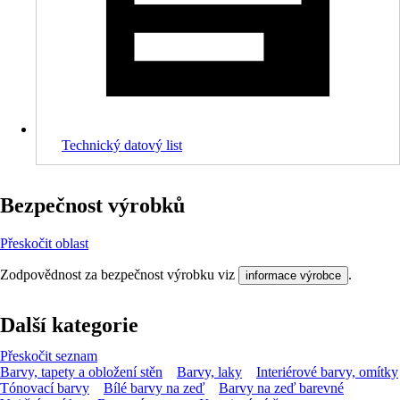
Technický datový list
Bezpečnost výrobků
Přeskočit oblast
Zodpovědnost za bezpečnost výrobku viz
.
informace výrobce
Další kategorie
Přeskočit seznam
Barvy, tapety a obložení stěn
Barvy, laky
Interiérové barvy, omítky
Tónovací barvy
Bílé barvy na zeď
Barvy na zeď barevné