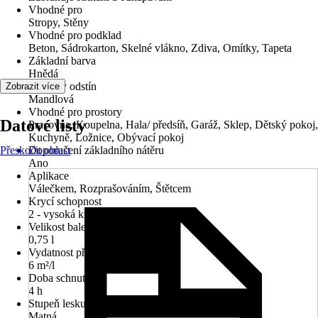
Vhodné pro
Stropy, Stěny
Vhodné pro podklad
Beton, Sádrokarton, Skelné vlákno, Zdiva, Omítky, Tapeta
Základní barva
Hnědá
Barevný odstín
Zobrazit více
Mandlová
Vhodné pro prostory
Datové listy
Pracovna, Koupelna, Hala/ předsíň, Garáž, Sklep, Dětský pokoj,
Kuchyně, Ložnice, Obývací pokoj
Přeskočit oblast
Doporučení základního nátěru
Ano
Aplikace
Válečkem, Rozprašováním, Štětcem
Krycí schopnost
2 - vysoká krycí síla
Velikost balení
0,75 l
Vydatnost při jednom nátěru
6 m²/l
Doba schnutí cca
4 h
Stupeň lesku
Matná