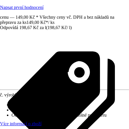
Napsat první hodnocení
cenu — 149,00 Kč * Všechny ceny vč. DPH a bez nákladů na
přepravu za ks
149,00 Kč
*
/
ks
Odpovídá 198,67 Kč za l
(
198,67 Kč
/
l
)
č. výrobku
10274249
Krycí schopnost
:
2 - vysoká krycí síla
Vydatnost při jednom nátěru
:
6 m²/l
Odolnost proti otěru za mokra
:
2 - odolné proti otěru
Více informací o zboží