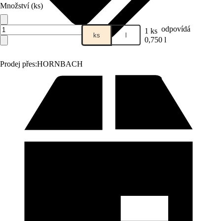
Množství (ks)
odpovídá
1 ks
ks
l
0,750 l
Prodej přes:
HORNBACH