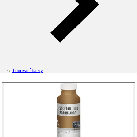
Tónovací barvy