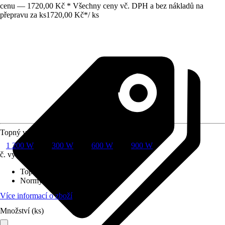
cenu — 1720,00 Kč * Všechny ceny vč. DPH a bez nákladů na
přepravu za ks
1720,00 Kč
*
/
ks
Topný výkon
1 200 W
300 W
600 W
900 W
č. výrobku
10478515
Topný výkon
:
1 200 W
Normy/Certifikáty
:
IP-X4
Více informací o zboží
Množství (ks)