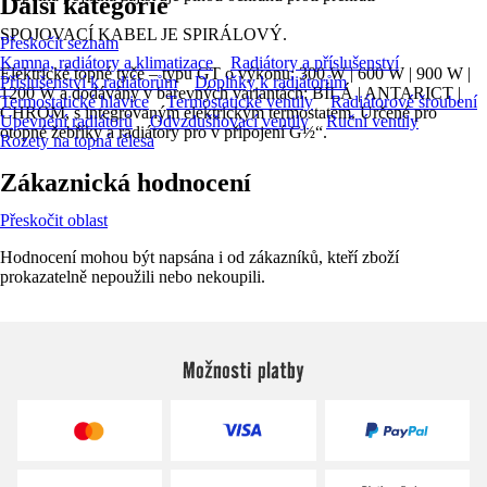
Další kategorie
SPOJOVACÍ KABEL JE SPIRÁLOVÝ.
Přeskočit seznam
Kamna, radiátory a klimatizace
Radiátory a příslušenství
Elektrické topné tyče – typu GT o výkonu: 300 W | 600 W | 900 W |
Příslušenství k radiátorům
Doplňky k radiátorům
1200 W a dodávány v barevných variantách: BÍLÁ | ANTARICT |
Termostatické hlavice
Termostatické ventily
Radiátorové šroubení
CHROM, s integrovaným elektrickým termostatem. Určené pro
Upevnění radiátorů
Odvzdušňovací ventily
Ruční ventily
otopné žebříky a radiátory pro v připojení G½“.
Rozety na topná tělesa
Zákaznická hodnocení
Přeskočit oblast
Hodnocení mohou být napsána i od zákazníků, kteří zboží
prokazatelně nepoužili nebo nekoupili.
Možnosti platby