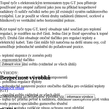
Topné tyče s elektronickým termostatem typu GT jsou přístroje
používané pro otopné zařízení jako jsou na příklad koupelnové
radiátory či sušiče ručníků nebo pro již existující systém radiátorového
vytápění. Lze je použít se všemi druhy radiátorů (litinové, ocelové a
hliníkové) ve vertikální nebo horizontální poloze.
Kryt topné tyče typu GT, který obsahuje také součásti pro teplotní
regulaci, je rozdělen na dvě části. Jedna část je fixně upevněna k topné
tyči. Druhá část obsahuje otočné tlačítko pro regulaci teploty a
elektrický kabel. Tato část může být natočena na delší stranu osy, což
umožňuje jednoduché umístění do požadované pozice.
- teplotní stupnice (v zorném poli)
- ergonomické tlačítko
- kruhové signální světlo (viditelné ze všech úhlů)
Zobrazit více
VÝHODY:
Bezpečnost výrobků
- vyrobeno z vysoce kvalitních komponentů
- pohodlná regulace teploty
- jednoduché nastavení pozice otočného tlačítka pro ovládání teploty
Přeskočit oblast
(GT)
- signální světlo viditelné ze všech úhlů
Zodpovědnost za bezpečnost výrobku viz
.
informace výrobce
- topná tyč přiléhá pevně k radiátoru, důkladné zabezpečení proti vniku
vody pomocí speciálního gumového těsnění
- tepelná pojistka zajišťuje plnou ochranu proti přehřátí