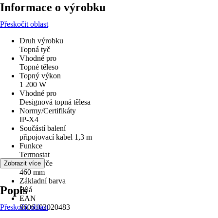
Informace o výrobku
Přeskočit oblast
Druh výrobku
Topná tyč
Vhodné pro
Topné těleso
Topný výkon
1 200 W
Vhodné pro
Designová topná tělesa
Normy/Certifikáty
IP-X4
Součástí balení
připojovací kabel 1,3 m
Funkce
Termostat
Délka tyče
Zobrazit více
460 mm
Základní barva
Popis
Bílá
EAN
Přeskočit oblast
8606102020483