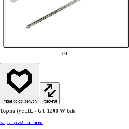
1
/
1
Porovnat
Topná tyč HL - GT 1200 W bílá
Napsat první hodnocení