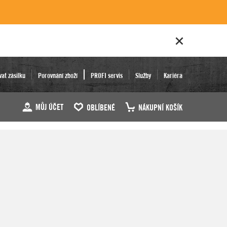
vat zásilku
Porovnání zboží
PROFI servis
Služby
Kariéra
MŮJ ÚČET
OBLÍBENÉ
NÁKUPNÍ KOŠÍK