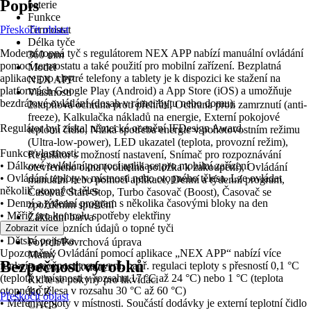
Popis
baterie
Funkce
Přeskočit oblast
Termostat
Délka tyče
Moderní topná tyč s regulátorem NEX APP nabízí manuální ovládání
360 mm
pomocí termostatu a také použití pro mobilní zařízení. Bezplatná
Model
aplikace pro chytré telefony a tablety je k dispozici ke stažení na
NEX APP
platformách Google Play (Android) a App Store (iOS) a umožňuje
Vlastnosti
bezdrátové ovládání (dosah v rámci bytu nebo domu).
2stupňová ochrana proti přehřátí, Ochrana proti zamrznutí (anti-
freeze), Kalkulačka nákladů na energie, Externí pokojové
Regulátor byl získal německé ocenění IFDesign Award.
teplotní čidlo, Nízká spotřeba energie v pohotovostním režimu
(Ultra-low-power), LED ukazatel (teplota, provozní režim),
Funkce/vlastnosti:
Regulátor s možností nastavení, Snímač pro rozpoznávání
• Dálkové ovládání pomocí aplikace pro mobilní zařízení
otevřeného okna (volitelná položka k zakoupení), Ovládání
• Ovládání teploty v místnosti nebo otopného tělesa. Lze ovládat
manuální nebo pomocí aplikace, Denní a týdenní program,
několik otopných těles
Časovač Start-Stop, Turbo časovač (Boost), Časovač se
• Denní a týdenní program s několika časovými bloky na den
zpožděním spuštění
• Měřič pro kontrolu spotřeby elektřiny
Základní barva
• Přehled provozních údajů o topné tyči
Zobrazit více
Bílá
• Dětská pojistka
Povrch/Povrchová úprava
Upozornění: Ovládání pomocí aplikace „NEX APP“ nabízí více
Matný
Bezpečnost výrobků
funkcí a možností nastavení, např. regulaci teploty s přesností 0,1 °C
Pokyny k likvidaci
(teplota v místnosti v rozsahu 17 °C až 24 °C) nebo 1 °C (teplota
Řiďte se pokyny pro likvidaci
otopného tělesa v rozsahu 30 °C až 60 °C)
KČZ
Přeskočit oblast
• Měření teploty v místnosti. Součástí dodávky je externí teplotní čidlo
CACS