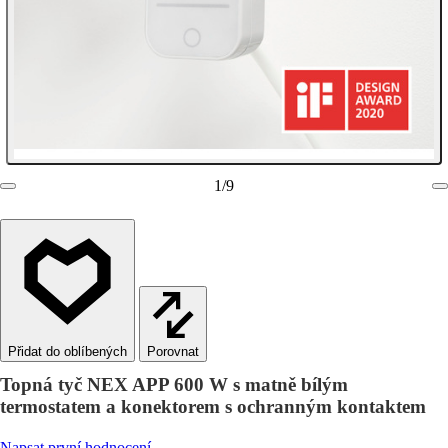
1
/
9
Porovnat
Topná tyč NEX APP 600 W s matně bílým
termostatem a konektorem s ochranným kontaktem
Napsat první hodnocení