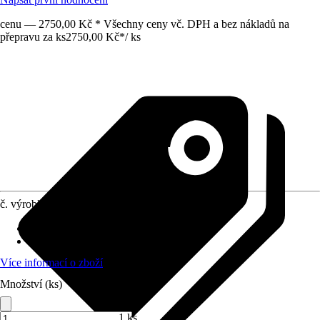
cenu — 2750,00 Kč * Všechny ceny vč. DPH a bez nákladů na
přepravu za ks
2750,00 Kč
*
/
ks
č. výrobku
10655920
Topný výkon
:
600 W
Normy/Certifikáty
:
IPx5
Více informací o zboží
Množství (ks)
1 ks