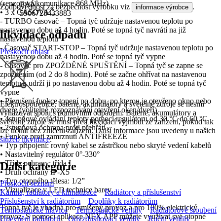
(senzorová komunikace 868 MHz)
EAN
Zodpovědnost za bezpečnost výrobku viz
.
informace výrobce
• 3 x ČASOVAČ:
5906728433883
- TURBO časovač – Topná tyč udržuje nastavenou teplotu po
nastavenou dobu až 4 hodin. Poté se topná tyč navrátí na již
likvidace odpadu
nastavenou teplotu
- Časovač START-STOP – Topná tyč udržuje nastavenou teplotu po
Přeskočit oblast
nastavenou dobu až 4 hodin. Poté se topná tyč vypne
- Časovač pro ZPOŽDĚNÉ SPUŠTĚNÍ – Topná tyč se zapne se
zpožděním (od 2 do 8 hodin). Poté se začne ohřívat na nastavenou
teplotu a udrží ji po nastavenou dobu až 4 hodin. Poté se topná tyč
vypne
• Přerušení funkce topení po dobu, po kterou je otevřeno okno nebo
Elektrospotřebiče, baterie, akumulátory a světelné zdroje se nesmí
dveře (volitelné rozpoznávání otevření oken/dveří)
vyhazovat spolu s domovním odpadem. Baterie, akumulátory a
• 4stupňové ovládání teploty pomocí regulátoru od 30 °C do 60 °C
světelné zdroje se musí před likvidací vyjmout ze zařízení, pokud tak
• 2stupňová ochrana proti přehřátí
lze učinit bez zničení zařízení. Další informace jsou uvedeny u našich
• Funkce proti zamrznutí ANTIFREEZE
služeb likvidace
.
• Typ připojení: rovný kabel se zástrčkou nebo skryté vedení kabelů
• Nastavitelný regulátor 0°-330°
• Třída ochrany: třída I
Další kategorie
• Druh ochrany IP-X5
• Typ otopného tělesa: 1/2”
Přeskočit seznam
• Vizualizace v LED technice barev
Kamna, radiátory a klimatizace
Radiátory a příslušenství
Příslušenství k radiátorům
Doplňky k radiátorům
Topná tyč je vhodná pro smíšený provoz a pro 100% elektrický
Termostatické hlavice
Termostatické ventily
Radiátorové šroubení
provoz. S pomocí aplikace NEX APP můžete využívat své otopné
Upevnění radiátorů
Odvzdušňovací ventily
Ruční ventily