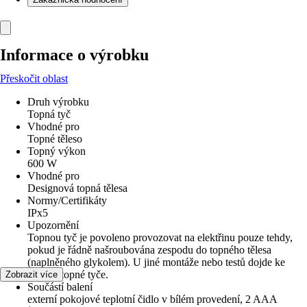
Informace o výrobku
Přeskočit oblast
Druh výrobku
Topná tyč
Vhodné pro
Topné těleso
Topný výkon
600 W
Vhodné pro
Designová topná tělesa
Normy/Certifikáty
IPx5
Upozornění
Topnou tyč je povoleno provozovat na elektřinu pouze tehdy,
pokud je řádně našroubována zespodu do topného tělesa
(naplněného glykolem). U jiné montáže nebo testů dojde ke
zničení topné tyče.
Zobrazit více
Součástí balení
externí pokojové teplotní čidlo v bílém provedení, 2 AAA