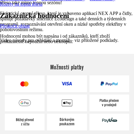
těleso také mimo topnou sezónu!
Rozety na topná tělesa
Elektrické otopné těleso, které je vybaveno aplikací NEX APP a čidly,
Zákaznická hodnocení
splňuje požadavky směrnice Ecodesign a také denních a týdenních
programů, rozpoznávání otevření oken a nízké spotřeby elektřiny v
Přeskočit oblast
pohotovostním režimu.
Hodnocení mohou být napsána i od zákazníků, kteří zboží
Video návody pro ovládání a montáž – viz přiložené podklady.
prokazatelně nepoužili nebo nekoupili.
Možnosti platby