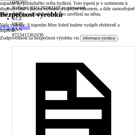
600 W
zapadne do příslušného světa bydlení. Toto topení je v sortimentu k
Nařízení (EU) 2024/1103 je relevantní
dispozici také s jinými výškami a topným výkonem, a dále samozřejmě
Bezpečnost výrobků
Ano
také materiál a nářadí potřebné pro zavěšení na stěnu.
KČZ
UE85
Vaše výhody: S topením Mon Soleil budete vytápět efektivně a
Přeskočit oblast
EAN
úsporně.
8713415361636
Zodpovědnost za bezpečnost výrobku viz
.
informace výrobce