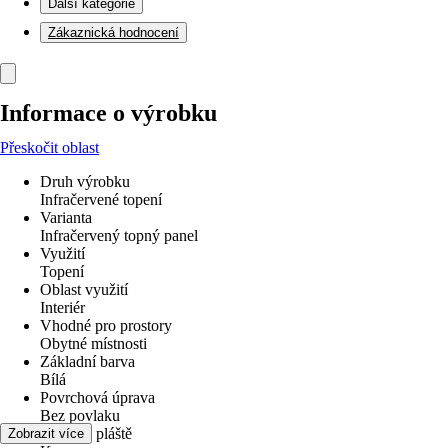
Další kategorie
Zákaznická hodnocení
Informace o výrobku
Přeskočit oblast
Druh výrobku
Infračervené topení
Varianta
Infračervený topný panel
Využití
Topení
Oblast využití
Interiér
Vhodné pro prostory
Obytné místnosti
Základní barva
Bílá
Povrchová úprava
Bez povlaku
Materiál pláště
Zobrazit více