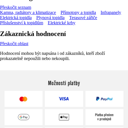
Přeskočit seznam
Kamna, radiátory a klimatizace
Přímotopy a topidla
Infrapanely
Elektrická topidla
Plynová topidla
Terasové zářiče
Příslušenství k topidlům
Elektrické krby
Zákaznická hodnocení
Přeskočit oblast
Hodnocení mohou být napsána i od zákazníků, kteří zboží
prokazatelně nepoužili nebo nekoupili.
Možnosti platby