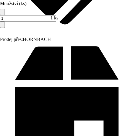
Množství (ks)
1 ks
Prodej přes:
HORNBACH