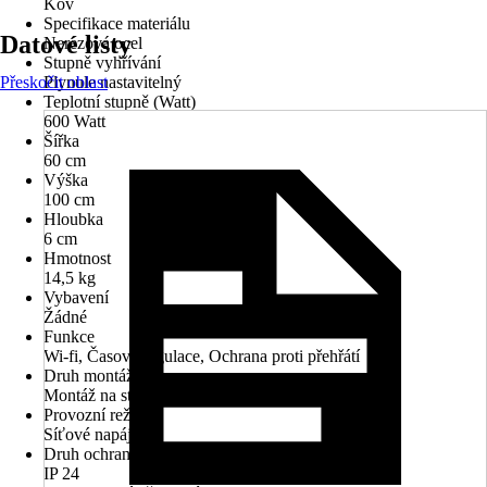
Kov
Specifikace materiálu
Datové listy
Nerezová ocel
Stupně vyhřívání
Přeskočit oblast
Plynule nastavitelný
Teplotní stupně (Watt)
600 Watt
Šířka
60 cm
Výška
100 cm
Hloubka
6 cm
Hmotnost
14,5 kg
Vybavení
Žádné
Funkce
Wi-fi, Časová regulace, Ochrana proti přehřátí
Druh montáže
Montáž na stěnu
Provozní režim
Síťové napájení
Druh ochrany
IP 24