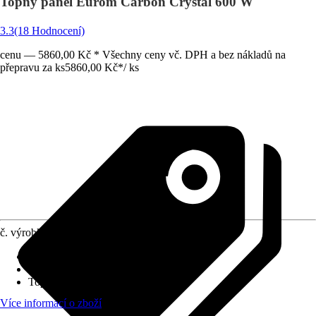
Topný panel Eurom Carbon Crystal 600 W
3.3
(18 Hodnocení)
cenu — 5860,00 Kč * Všechny ceny vč. DPH a bez nákladů na
přepravu za ks
5860,00 Kč
*
/
ks
č. výrobku
6836627
Druh ochrany
:
IP 24
Druh záření
:
C záření
Topný výkon
:
600 W
Více informací o zboží