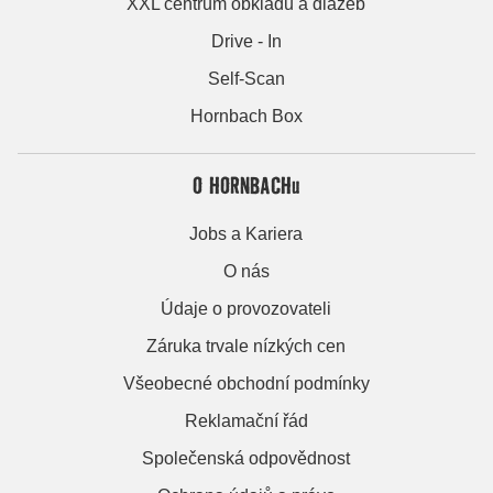
XXL centrum obkladů a dlažeb
Drive - In
Self-Scan
Hornbach Box
O HORNBACHu
Jobs a Kariera
O nás
Údaje o provozovateli
Záruka trvale nízkých cen
Všeobecné obchodní podmínky
Reklamační řád
Společenská odpovědnost