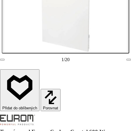
1
/
20
Porovnat