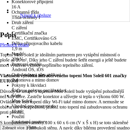
Konektorové připojení
16 A
Ochranná třída
Návod k obsluze
Třída ochrany I
Druh záření
C záření
Certifikační značka
Popis
EMC, Certifikováno GS
Délka připojovacího kabelu
Přeskočit oblast
1,9 m
Napětí
Topení Mon Soleil je ideálním partnerem pro vytápění místností o
230 V
ploše až 26 m². Díky jeho C záření budete šetřit energii a ještě budete
Provozní systém
moci využívat výhody nepřímého tepelného záření.
Android OS, iOS
Ovladatelnost přes aplikaci
Vlastnosti výrobku infračerveného topení Mon Soleil 601 značky
Z domova a mimo domov
EUROM
Pokyny k likvidaci
Řiďte se pokyny pro likvidaci
Důvody ke koupi: S topením Mon Soleil bude vytápění pohodlnější
Série
než kdy dříve. Zastrčte konektor a užívejte si tepla o výkonu 600 W.
Mon Soleil
Ovládat lze toto topení díky Wi-Fi také mimo domov. A nemusíte se
Vhodné pro prostory do
obávat ani o bezpečnost, jelikož toto topení má zabudovanou ochranu
10 m²
proti přehřátí.
Použití
Soukromé prostory
S kompaktními rozměry 100 x 60 x 6 cm (V x Š x H) se toto skleněné
Topný výkon
topení vejde na jakoukoli stěnu. A navíc díky bílému provedení snadno
Zobrazit více