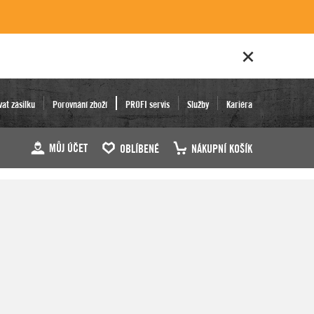
vat zásilku
Porovnání zboží
PROFI servis
Služby
Kariéra
MŮJ ÚČET
OBLÍBENÉ
NÁKUPNÍ KOŠÍK