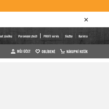
vat zásilku
Porovnání zboží
PROFI servis
Služby
Kariéra
MŮJ ÚČET
OBLÍBENÉ
NÁKUPNÍ KOŠÍK