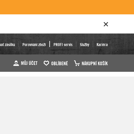
vat zásilku
Porovnání zboží
PROFI servis
Služby
Kariéra
MŮJ ÚČET
OBLÍBENÉ
NÁKUPNÍ KOŠÍK