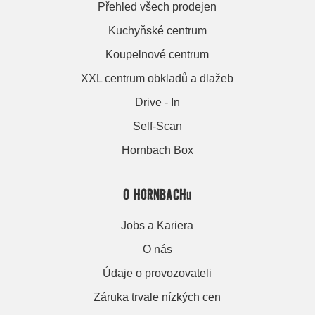
Přehled všech prodejen
Kuchyňské centrum
Koupelnové centrum
XXL centrum obkladů a dlažeb
Drive - In
Self-Scan
Hornbach Box
O HORNBACHu
Jobs a Kariera
O nás
Údaje o provozovateli
Záruka trvale nízkých cen