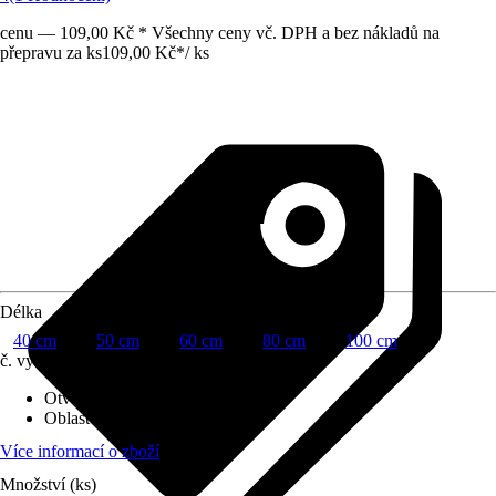
cenu — 109,00 Kč * Všechny ceny vč. DPH a bez nákladů na
přepravu za ks
109,00 Kč
*
/
ks
Délka
40 cm
50 cm
60 cm
80 cm
100 cm
č. výrobku
5077357
Otvor ve dnu
:
Není k dispozici
Oblast využití
:
Exteriér
Více informací o zboží
Množství (ks)