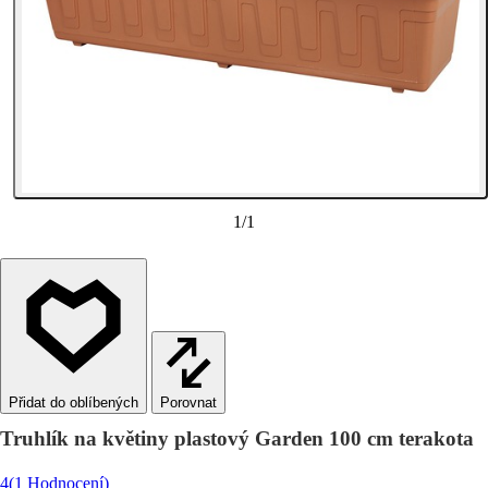
1
/
1
Porovnat
Truhlík na květiny plastový Garden 100 cm terakota
4
(1 Hodnocení)