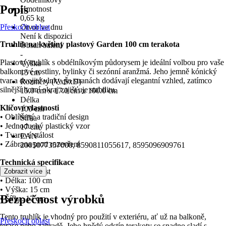
Popis
Hmotnost
0,65 kg
Přeskočit oblast
Otvor ve dnu
Není k dispozici
Truhlík na květiny plastový Garden 100 cm terakota
Obsah balení
-
Plastový truhlík s obdélníkovým půdorysem je ideální volbou pro vaše
Výška
balkonové rostliny, bylinky či sezónní aranžmá. Jeho jemně kónický
15 cm
tvar a dvojité vlnky po stranách dodávají elegantní vzhled, zatímco
Rozměry (VxŠxD)
silnější horní okraj zajišťuje stabilitu.
15.0 cm x 17.0 cm x 100.0 cm
Délka
Klíčové vlastnosti
100 cm
• Oblíbený a tradiční design
Šířka
• Jednoduchý plastický vzor
17 cm
• Tvarová stálost
EAN
• Zábrana proti rozevření
2005077357000, 8590811055617, 8595096909761
Technická specifikace
• Materiál: Plast
Zobrazit více
• Délka: 100 cm
• Výška: 15 cm
Bezpečnost výrobků
• Šířka: 17 cm
Tento truhlík je vhodný pro použití v exteriéru, ať už na balkoně,
Přeskočit oblast
terase nebo zahradě. Jeho hnědý odstín terakoty se snadno sladí s