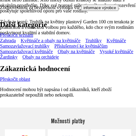
okolním prostředím. Díky své tvarové stálosti a zábraně proti rozevření
Zodpovědnost za bezpečnost výrobku viz
.
informace výrobce
poskytuje spolehlivou oporu pro vaše rostliny.
Závěr je jasný: Truhlík na květiny plastový Garden 100 cm terakota je
Další kategorie
praktickou a estetickou volbou pro každého, kdo chce svým rostlinám
poskytnout kvalitní a stabilní domov.
Přeskočit seznam
Zahrada
Květináče a obaly na květináče
Truhlíky
Květináče
Samozavlažovací truhlíky
Příslušenství ke květináčům
Samozavlažovací květináče
Obaly na květináče
Vysoké květináče
Žardinky
Obaly na orchideje
Zákaznická hodnocení
Přeskočit oblast
Hodnocení mohou být napsána i od zákazníků, kteří zboží
prokazatelně nepoužili nebo nekoupili.
Možnosti platby