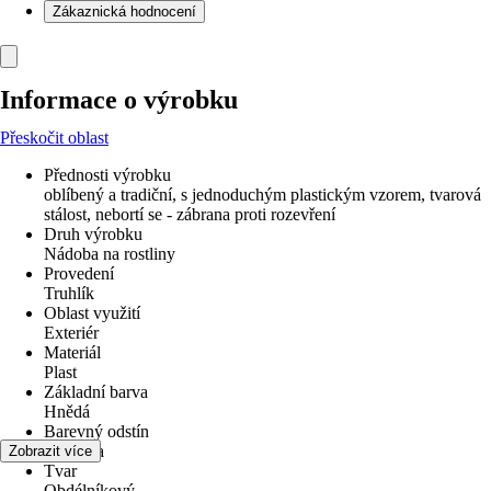
Zákaznická hodnocení
Informace o výrobku
Přeskočit oblast
Přednosti výrobku
oblíbený a tradiční, s jednoduchým plastickým vzorem, tvarová
stálost, nebortí se - zábrana proti rozevření
Druh výrobku
Nádoba na rostliny
Provedení
Truhlík
Oblast využití
Exteriér
Materiál
Plast
Základní barva
Hnědá
Barevný odstín
Terakota
Zobrazit více
Tvar
Obdélníkový