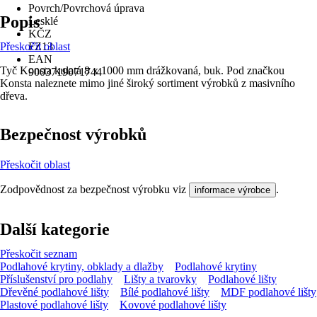
Povrch/Povrchová úprava
Popis
Lesklé
KČZ
Přeskočit oblast
FZ13
EAN
Tyč Konsta kulatá 8 x 1000 mm drážkovaná, buk. Pod značkou
9003719071744
Konsta naleznete mimo jiné široký sortiment výrobků z masivního
dřeva.
Bezpečnost výrobků
Přeskočit oblast
Zodpovědnost za bezpečnost výrobku viz
.
informace výrobce
Další kategorie
Přeskočit seznam
Podlahové krytiny, obklady a dlažby
Podlahové krytiny
Příslušenství pro podlahy
Lišty a tvarovky
Podlahové lišty
Dřevěné podlahové lišty
Bílé podlahové lišty
MDF podlahové lišty
Plastové podlahové lišty
Kovové podlahové lišty