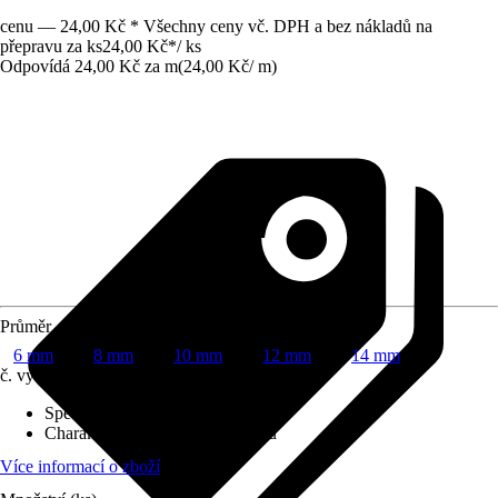
cenu — 24,00 Kč * Všechny ceny vč. DPH a bez nákladů na
přepravu za ks
24,00 Kč
*
/
ks
Odpovídá 24,00 Kč za m
(
24,00 Kč
/
m
)
Průměr
6 mm
8 mm
10 mm
12 mm
14 mm
č. výrobku
5485767
Specifikace materiálu
:
Buk
Charakteristika kvality
:
Bez suků
Více informací o zboží