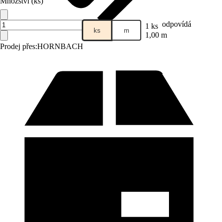
Množství (ks)
odpovídá
1 ks
ks
m
1,00 m
Prodej přes:
HORNBACH