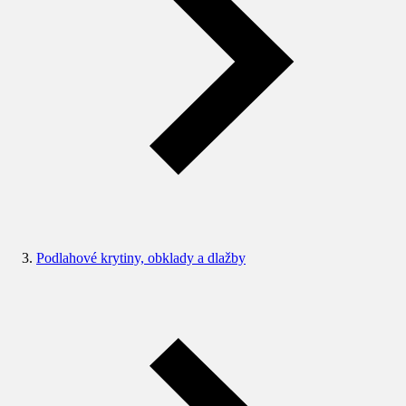
Podlahové krytiny, obklady a dlažby