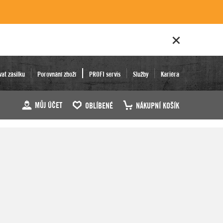
vat zásilku
Porovnání zboží
PROFI servis
Služby
Kariéra
MŮJ ÚČET
OBLÍBENÉ
NÁKUPNÍ KOŠÍK