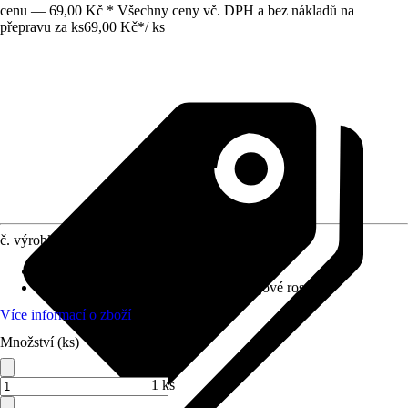
cenu — 69,00 Kč * Všechny ceny vč. DPH a bez nákladů na
přepravu za ks
69,00 Kč
*
/
ks
č. výrobku
5516490
Provedení
:
Hnojivové tyčinky
Vhodné pro
:
Balkónová rostlina, Pokojové rostliny
Více informací o zboží
Množství (ks)
1 ks