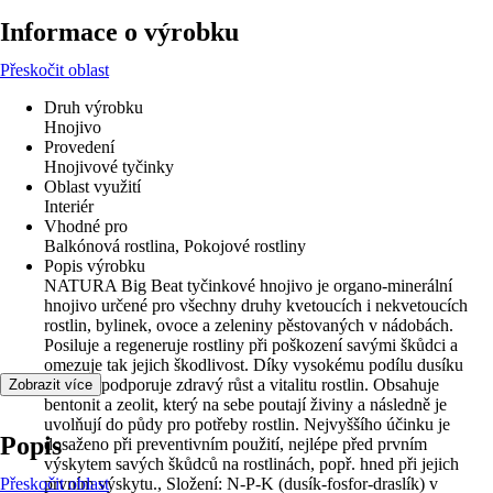
Informace o výrobku
Přeskočit oblast
Druh výrobku
Hnojivo
Provedení
Hnojivové tyčinky
Oblast využití
Interiér
Vhodné pro
Balkónová rostlina, Pokojové rostliny
Popis výrobku
NATURA Big Beat tyčinkové hnojivo je organo-minerální
hnojivo určené pro všechny druhy kvetoucích i nekvetoucích
rostlin, bylinek, ovoce a zeleniny pěstovaných v nádobách.
Posiluje a regeneruje rostliny při poškození savými škůdci a
omezuje tak jejich škodlivost. Díky vysokému podílu dusíku
hnojivo podporuje zdravý růst a vitalitu rostlin. Obsahuje
Zobrazit více
bentonit a zeolit, který na sebe poutají živiny a následně je
uvolňují do půdy pro potřeby rostlin. Nejvyššího účinku je
Popis
dosaženo při preventivním použití, nejlépe před prvním
výskytem savých škůdců na rostlinách, popř. hned při jejich
Přeskočit oblast
prvním výskytu., Složení: N-P-K (dusík-fosfor-draslík) v