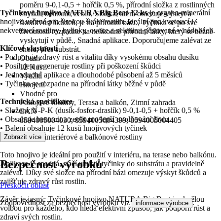
poměru 9-0,1-0,5 + hořčík 0,5 %, přírodní složka z rostlinných
Tyčinkové hnojivo NATURA Big Beat 12 ks
je organo-minerální
zbytků, bentonit, zeolit, Složka, která omezuje výskyt a
hnojivo určené pro širokou škálu rostlin. Ideální pro kvetoucí i
škodlivost škůdců, je na přírodní bázi., Tyčinka se po své
nekvetoucí rostliny, bylinky, ovoce a zeleninu pěstované v nádobách.
životnosti rozpadne na neškodné přírodní látky, který se běžně
vyskytují v půdě., Snadná aplikace. Doporučujeme zalévat ze
Klíčové vlastnosti
shora, přes substrát.
• Podporuje zdravý růst a vitalitu díky vysokému obsahu dusíku
Obsah
• Posiluje a regeneruje rostliny při poškození škůdci
12 Kus
• Jednoduchá aplikace a dlouhodobé působení až 5 měsíců
Využití
• Tyčinka se rozpadne na přírodní látky běžné v půdě
Hnojení
Vhodné pro
Technická specifikace
Pokojové rostliny, Terasa a balkón, Zimní zahrada
• Složení: N-P-K (dusík-fosfor-draslík) 9-0,1-0,5 + hořčík 0,5 %
EAN
• Obsahuje bentonit a zeolit pro lepší uvolňování živin
8594005004030, 8594005004399, 8594005004405
• Balení obsahuje 12 kusů hnojivových tyčinek
• Vhodné pro interiérové a balkónové rostliny
Zobrazit více
Toto hnojivo je ideální pro použití v interiéru, na terase nebo balkónu.
Bezpečnost výrobků
Aplikace je snadná, stačí umístit tyčinky do substrátu a pravidelně
zalévat. Díky své složce na přírodní bázi omezuje výskyt škůdců a
zajišťuje zdravý růst rostlin.
Přeskočit oblast
Závěr je jasný: Tyčinkové hnojivo NATURA Big Beat je skvělou
Zodpovědnost za bezpečnost výrobku viz
.
informace výrobce
volbou pro každého, kdo hledá efektivní způsob, jak podpořit růst a
zdraví svých rostlin.