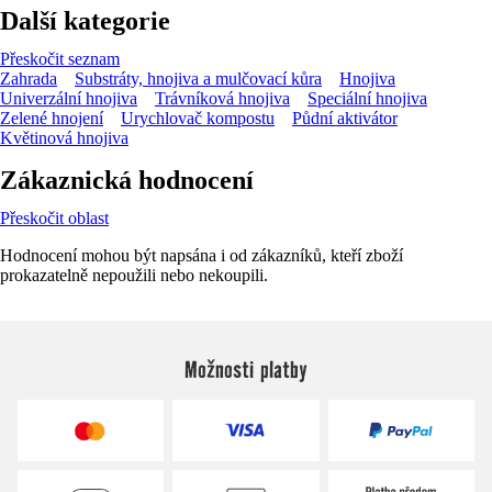
Další kategorie
Přeskočit seznam
Zahrada
Substráty, hnojiva a mulčovací kůra
Hnojiva
Univerzální hnojiva
Trávníková hnojiva
Speciální hnojiva
Zelené hnojení
Urychlovač kompostu
Půdní aktivátor
Květinová hnojiva
Zákaznická hodnocení
Přeskočit oblast
Hodnocení mohou být napsána i od zákazníků, kteří zboží
prokazatelně nepoužili nebo nekoupili.
Možnosti platby