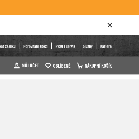
vat zásilku
Porovnání zboží
PROFI servis
Služby
Kariéra
MŮJ ÚČET
OBLÍBENÉ
NÁKUPNÍ KOŠÍK